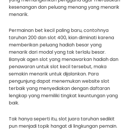
kesenangan dan peluang menang yang menarik
menarik.
Permainan bet kecil paling baru, contohnya
taruhan 200 dan slot 400, kian diminati karena
memberikan peluang hadiah besar yang
menarik dari modal yang tak terlalu besar.
Banyak agen slot yang menawarkan hadiah dan
penawaran untuk slot kecil tersebut, maka
semakin menarik untuk dijalankan. Para
pengunjung dapat menemukan website slot
terbaik yang menyediakan dengan daftaran
lengkap yang memiliki tingkat keuntungan yang
baik.
Tak hanya seperti itu, slot juara taruhan sedikit
pun menjadi topik hangat di lingkungan pemain.