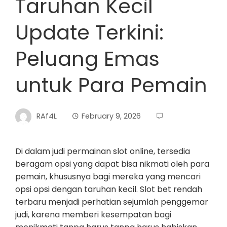
Taruhan Kecil
Update Terkini:
Peluang Emas
untuk Para Pemain
RAf4L
February 9, 2026
Di dalam judi permainan slot online, tersedia
beragam opsi yang dapat bisa nikmati oleh para
pemain, khususnya bagi mereka yang mencari
opsi opsi dengan taruhan kecil. Slot bet rendah
terbaru menjadi perhatian sejumlah penggemar
judi, karena memberi kesempatan bagi