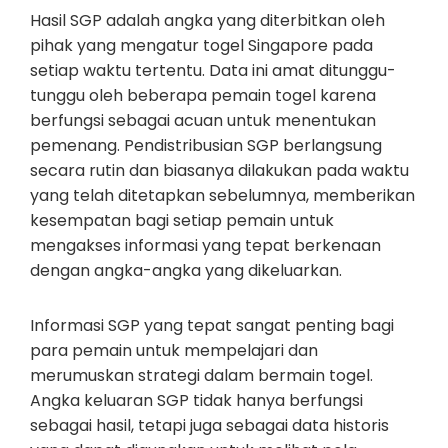
Hasil SGP adalah angka yang diterbitkan oleh
pihak yang mengatur togel Singapore pada
setiap waktu tertentu. Data ini amat ditunggu-
tunggu oleh beberapa pemain togel karena
berfungsi sebagai acuan untuk menentukan
pemenang. Pendistribusian SGP berlangsung
secara rutin dan biasanya dilakukan pada waktu
yang telah ditetapkan sebelumnya, memberikan
kesempatan bagi setiap pemain untuk
mengakses informasi yang tepat berkenaan
dengan angka-angka yang dikeluarkan.
Informasi SGP yang tepat sangat penting bagi
para pemain untuk mempelajari dan
merumuskan strategi dalam bermain togel.
Angka keluaran SGP tidak hanya berfungsi
sebagai hasil, tetapi juga sebagai data historis