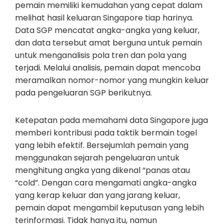
pemain memiliki kemudahan yang cepat dalam
melihat hasil keluaran Singapore tiap harinya.
Data SGP mencatat angka-angka yang keluar,
dan data tersebut amat berguna untuk pemain
untuk menganalisis pola tren dan pola yang
terjadi. Melalui analisis, pemain dapat mencoba
meramalkan nomor-nomor yang mungkin keluar
pada pengeluaran SGP berikutnya.
Ketepatan pada memahami data Singapore juga
memberi kontribusi pada taktik bermain togel
yang lebih efektif. Bersejumlah pemain yang
menggunakan sejarah pengeluaran untuk
menghitung angka yang dikenal “panas atau
“cold”. Dengan cara mengamati angka-angka
yang kerap keluar dan yang jarang keluar,
pemain dapat mengambil keputusan yang lebih
terinformasi. Tidak hanya itu, namun