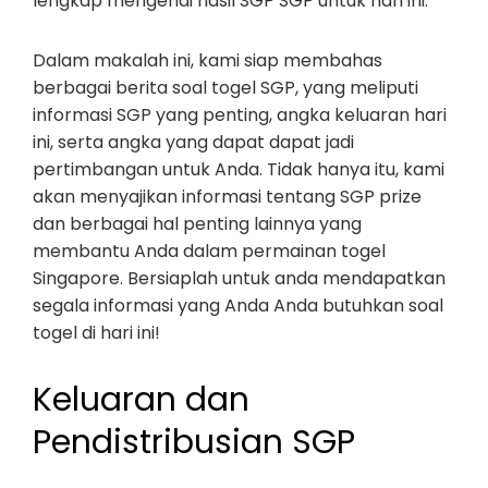
lengkap mengenai hasil SGP SGP untuk hari ini.
Dalam makalah ini, kami siap membahas
berbagai berita soal togel SGP, yang meliputi
informasi SGP yang penting, angka keluaran hari
ini, serta angka yang dapat dapat jadi
pertimbangan untuk Anda. Tidak hanya itu, kami
akan menyajikan informasi tentang SGP prize
dan berbagai hal penting lainnya yang
membantu Anda dalam permainan togel
Singapore. Bersiaplah untuk anda mendapatkan
segala informasi yang Anda Anda butuhkan soal
togel di hari ini!
Keluaran dan
Pendistribusian SGP