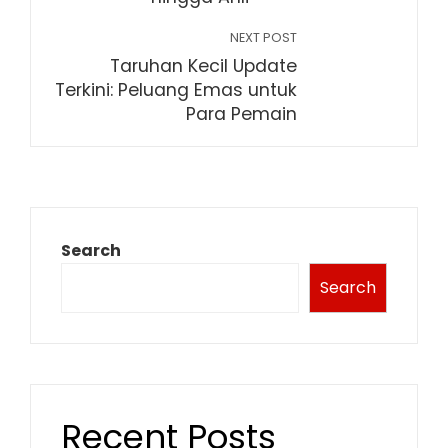
NEXT POST
Taruhan Kecil Update
Terkini: Peluang Emas untuk
Para Pemain
Search
Search
Recent Posts