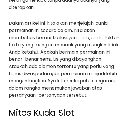
sekali game luck tanpa adanya adanya yang
diterapkan.
Dalam artikel ini, kita akan menjelajahi dunia
permainan ini secara dalam. Kita akan
membahas beraneka ilusi yang ada, serta fakta-
fakta yang mungkin menarik yang mungkin tidak
Anda ketahui. Apakah bermain permainan ini
benar-benar semulus yang dibayangkan
Ataukah ada elemen tertentu yang perlu yang
harus diwaspadai agar permainan menjadi lebih
menguntungkan Ayo kita mulai petualangan ini
dalam rangka menemukan jawaban atas
pertanyaan-pertanyaan tersebut.
Mitos Kuda Slot