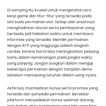
Di samping itu, krusial untuk mengetahui cara
kerja game dan fitur-fitur yang tersedia pada
slot kuda permainan slot. Setiap alat umumnya
menghadirkan aturan serta pembayaran yang
berbeda, jadi habiskan waktu untuk membaca
informasi yang tersedia. Memilih permainan
dengan RTP yang tinggi juga adalah langkah
cerdas, karena hal ini bisa meningkatkan peluang
kamu dalam kemenangan pada jangka waktu
yang panjang. Jangan sungkan dalam menguji
beberapa permainan dengan tampilan demo
sebelum memasang taruhan dalam uang nyata.
Akhirnya, manfaatkan bonus serta promosi yang
tersedia dari penyedia permainan. Bersebar
platform menyediakan bonus selamat datang,
spin bebas, atau penawaran yang lain yang bisa