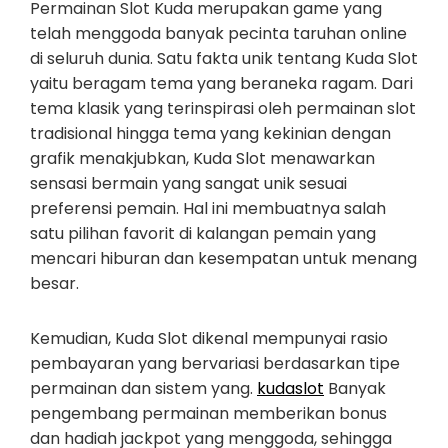
Permainan Slot Kuda merupakan game yang
telah menggoda banyak pecinta taruhan online
di seluruh dunia. Satu fakta unik tentang Kuda Slot
yaitu beragam tema yang beraneka ragam. Dari
tema klasik yang terinspirasi oleh permainan slot
tradisional hingga tema yang kekinian dengan
grafik menakjubkan, Kuda Slot menawarkan
sensasi bermain yang sangat unik sesuai
preferensi pemain. Hal ini membuatnya salah
satu pilihan favorit di kalangan pemain yang
mencari hiburan dan kesempatan untuk menang
besar.
Kemudian, Kuda Slot dikenal mempunyai rasio
pembayaran yang bervariasi berdasarkan tipe
permainan dan sistem yang.
kudaslot
Banyak
pengembang permainan memberikan bonus
dan hadiah jackpot yang menggoda, sehingga