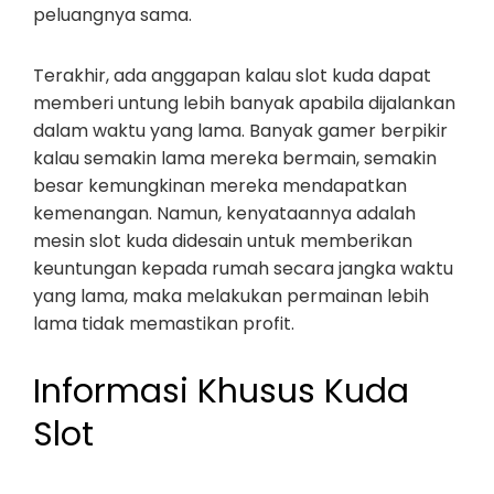
peluangnya sama.
Terakhir, ada anggapan kalau slot kuda dapat
memberi untung lebih banyak apabila dijalankan
dalam waktu yang lama. Banyak gamer berpikir
kalau semakin lama mereka bermain, semakin
besar kemungkinan mereka mendapatkan
kemenangan. Namun, kenyataannya adalah
mesin slot kuda didesain untuk memberikan
keuntungan kepada rumah secara jangka waktu
yang lama, maka melakukan permainan lebih
lama tidak memastikan profit.
Informasi Khusus Kuda
Slot