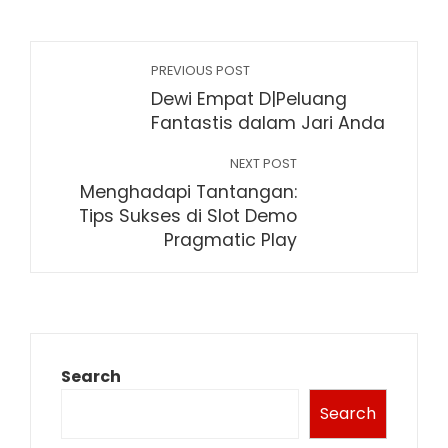
PREVIOUS POST
Dewi Empat D|Peluang
Fantastis dalam Jari Anda
NEXT POST
Menghadapi Tantangan:
Tips Sukses di Slot Demo
Pragmatic Play
Search
Search