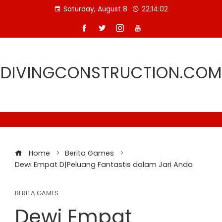
Skip
Saturday, August 8
22:14:02
to
content
DIVINGCONSTRUCTION.COM
Home
Berita Games
Dewi Empat D|Peluang Fantastis dalam Jari Anda
BERITA GAMES
Dewi Empat