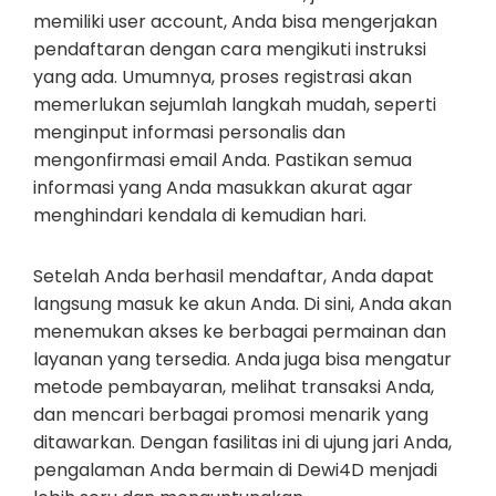
memiliki user account, Anda bisa mengerjakan
pendaftaran dengan cara mengikuti instruksi
yang ada. Umumnya, proses registrasi akan
memerlukan sejumlah langkah mudah, seperti
menginput informasi personalis dan
mengonfirmasi email Anda. Pastikan semua
informasi yang Anda masukkan akurat agar
menghindari kendala di kemudian hari.
Setelah Anda berhasil mendaftar, Anda dapat
langsung masuk ke akun Anda. Di sini, Anda akan
menemukan akses ke berbagai permainan dan
layanan yang tersedia. Anda juga bisa mengatur
metode pembayaran, melihat transaksi Anda,
dan mencari berbagai promosi menarik yang
ditawarkan. Dengan fasilitas ini di ujung jari Anda,
pengalaman Anda bermain di Dewi4D menjadi