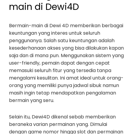
main di Dewi4D
Bermain-main di Dewi 4D memberikan berbagai
keuntungan yang interes untuk seluruh
penggunanya. Salah satu keuntungan adalah
kesederhanaan akses yang bisa dilakukan kapan
saja dan di mana pun. Menggunakan sistem yang
user-friendly, pemain dapat dengan cepat
memasuki seluruh fitur yang tersedia tanpa
mengalami kesulitan. Ini amat ideal untuk orang-
orang yang memiliki punya jadwal sibuk namun
masih ingin tetap mendapatkan pengalaman
bermain yang seru.
Selain itu, Dewi4D dikenal sebab memberikan
beraneka varian permainan yang. Dimulai
dengan game nomor hingga slot dan permainan