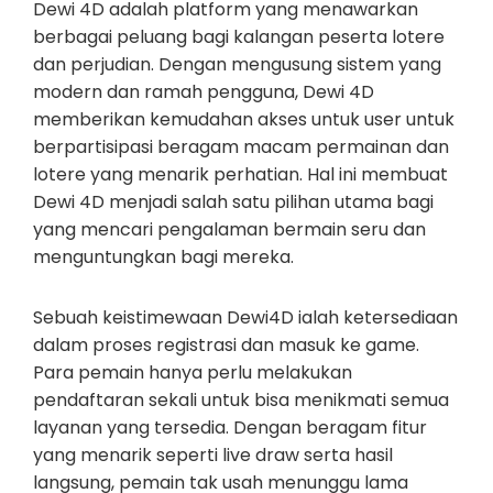
Dewi 4D adalah platform yang menawarkan
berbagai peluang bagi kalangan peserta lotere
dan perjudian. Dengan mengusung sistem yang
modern dan ramah pengguna, Dewi 4D
memberikan kemudahan akses untuk user untuk
berpartisipasi beragam macam permainan dan
lotere yang menarik perhatian. Hal ini membuat
Dewi 4D menjadi salah satu pilihan utama bagi
yang mencari pengalaman bermain seru dan
menguntungkan bagi mereka.
Sebuah keistimewaan Dewi4D ialah ketersediaan
dalam proses registrasi dan masuk ke game.
Para pemain hanya perlu melakukan
pendaftaran sekali untuk bisa menikmati semua
layanan yang tersedia. Dengan beragam fitur
yang menarik seperti live draw serta hasil
langsung, pemain tak usah menunggu lama