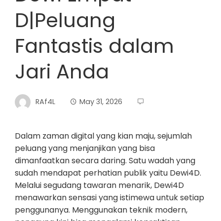
D|Peluang
Fantastis dalam
Jari Anda
RAf4L
May 31, 2026
Dalam zaman digital yang kian maju, sejumlah
peluang yang menjanjikan yang bisa
dimanfaatkan secara daring. Satu wadah yang
sudah mendapat perhatian publik yaitu Dewi4D.
Melalui segudang tawaran menarik, Dewi4D
menawarkan sensasi yang istimewa untuk setiap
penggunanya. Menggunakan teknik modern,