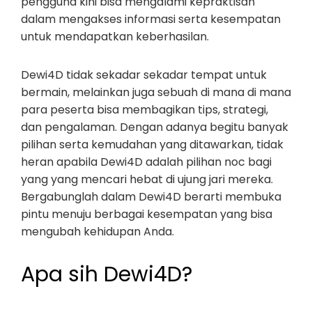
pengguna kini bisa mengalami kepraktisan
dalam mengakses informasi serta kesempatan
untuk mendapatkan keberhasilan.
Dewi4D tidak sekadar sekadar tempat untuk
bermain, melainkan juga sebuah di mana di mana
para peserta bisa membagikan tips, strategi,
dan pengalaman. Dengan adanya begitu banyak
pilihan serta kemudahan yang ditawarkan, tidak
heran apabila Dewi4D adalah pilihan noc bagi
yang yang mencari hebat di ujung jari mereka.
Bergabunglah dalam Dewi4D berarti membuka
pintu menuju berbagai kesempatan yang bisa
mengubah kehidupan Anda.
Apa sih Dewi4D?