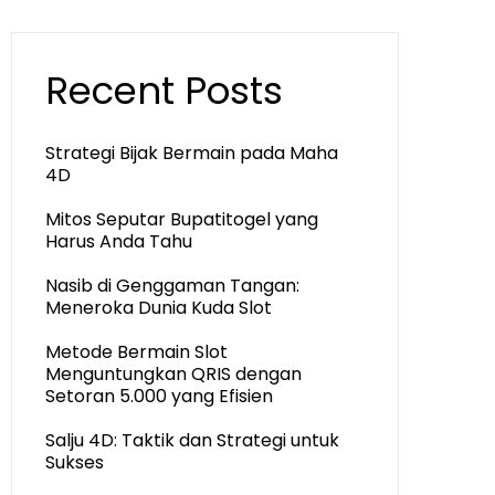
Recent Posts
Strategi Bijak Bermain pada Maha
4D
Mitos Seputar Bupatitogel yang
Harus Anda Tahu
Nasib di Genggaman Tangan:
Meneroka Dunia Kuda Slot
Metode Bermain Slot
Menguntungkan QRIS dengan
Setoran 5.000 yang Efisien
Salju 4D: Taktik dan Strategi untuk
Sukses