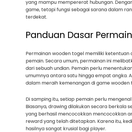
yang mampu mempererat hubungan. Dengan d
game, tetapi fungsi sebagai sarana dalam ra
terdekat.
Panduan Dasar Permai
Permainan wooden togel memiliki ketentuan d
pemain. Secara umum, permainan ini melibat
dari sebuah undian. Pemain perlu menentukan
umumnya antara satu hingga empat angka. Aku
dalam meraih kemenangan di game wooden t
Di samping itu, setiap pemain perlu mengen
Biasanya, drawing dilakukan secara berkala 
yang berhasil mencocokkan mencocokkan ang
reward yang telah ditetapkan. Karena itu, ke
hasilnya sangat krusial bagi player.