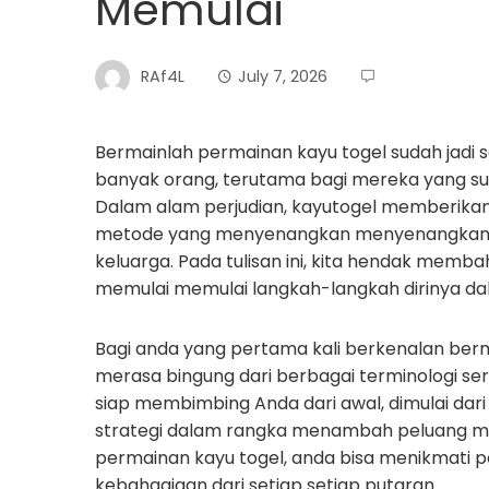
Memulai
RAf4L
July 7, 2026
Bermainlah permainan kayu togel sudah jadi 
banyak orang, terutama bagi mereka yang su
Dalam alam perjudian, kayutogel memberikan
metode yang menyenangkan menyenangkan b
keluarga. Pada tulisan ini, kita hendak mem
memulai memulai langkah-langkah dirinya da
Bagi anda yang pertama kali berkenalan ber
merasa bingung dari berbagai terminologi se
siap membimbing Anda dari awal, dimulai dar
strategi dalam rangka menambah peluang m
permainan kayu togel, anda bisa menikmati pe
kebahagiaan dari setiap setiap putaran.