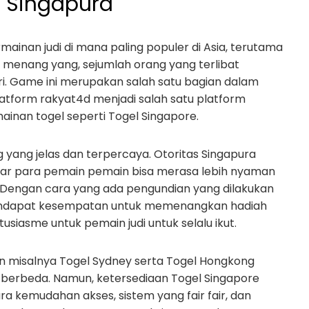
 Singapura
rmainan judi di mana paling populer di Asia, terutama
 menang yang, sejumlah orang yang terlibat
i. Game ini merupakan salah satu bagian dalam
latform rakyat4d menjadi salah satu platform
nan togel seperti Togel Singapore.
 yang jelas dan terpercaya. Otoritas Singapura
gar para pemain pemain bisa merasa lebih nyaman
Dengan cara yang ada pengundian yang dilakukan
 mendapat kesempatan untuk memenangkan hadiah
siasme untuk pemain judi untuk selalu ikut.
lain misalnya Togel Sydney serta Togel Hongkong
erbeda. Namun, ketersediaan Togel Singapore
a kemudahan akses, sistem yang fair fair, dan