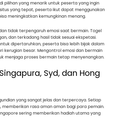
i pilihan yang menarik untuk peserta yang ingin
itus yang tepat, peserta ikut dapat menggunakan
 bisa meningkatkan kemungkinan menang.
 dan tidak terpengaruh emosi saat bermain. Togel
, dan terkadang hasil tidak sesuai ekspetasi.
uk dipertaruhkan, peserta bisa lebih bijak dalam
ri kerugian besar. Mengontrol emosi dan bermain
ntuk menjaga proses bermain tetap menyenangkan.
 Singapura, Syd, dan Hong
undian yang sangat jelas dan terpercaya. Setiap
g, memberikan rasa aman aman bagi para pemain.
ingapore sering memberikan hadiah utama yang