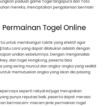
bungkan paduan game Togel Singapura dan Toto
ruhan mereka, menciptakan pengalaman bermain
 Permainan Togel Online
erta untuk membangun taktik yang efektif agar
d
Satu cara yang dapat dilakukan adalah dengan
ekapan undian sebelumnya. Dengan menganalisis
dney, dan togel Hongkong, peserta bisa
yang sering muncul dan angka-angka yang sedikit
i untuk memutuskan angka yang akan dia pasang
tepercaya seperti rakyat4d juga merupakan
yang punya reputasi baik, peserta dapat merasa
akan bermacam-macam jenis permainan togel