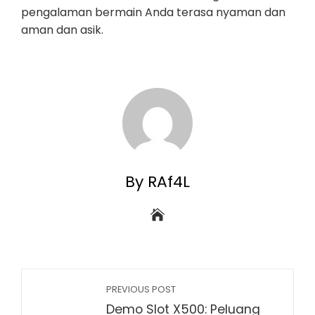
pengalaman bermain Anda terasa nyaman dan
aman dan asik.
By RAf4L
PREVIOUS POST
Demo Slot X500: Peluang