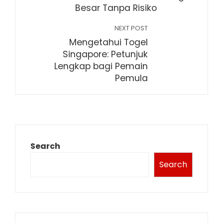
Besar Tanpa Risiko
NEXT POST
Mengetahui Togel
Singapore: Petunjuk
Lengkap bagi Pemain
Pemula
Search
Search