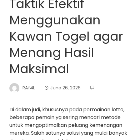
Taktik Efektif
Menggunakan
Kawan Togel agar
Menang Hasil
Maksimal
RAf4L
June 26, 2026
Di dalam judi, khususnya pada permainan lotto,
beberapa pemain yg sering mencari metode
untuk mengoptimalkan peluang kemenangan
mereka. Salah satunya solusi yang mulai banyak