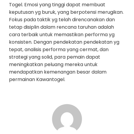
Togel. Emosi yang tinggi dapat membuat
keputusan yg buruk, yang berpotensi merugikan.
Fokus pada taktik yg telah direncanakan dan
tetap disiplin dalam rencana taruhan adalah
cara terbaik untuk memastikan performa yg
konsisten. Dengan pendekatan pendekatan yg
tepat, analisis performa yang cermat, dan
strategi yang solid, para pemain dapat
meningkatkan peluang mereka untuk
mendapatkan kemenangan besar dalam
permainan Kawantogel.