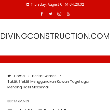
Skip
Thursday, August 6
04:26:03
to
content
DIVINGCONSTRUCTION.COM
Home
Berita Games
Taktik Efektif Menggunakan Kawan Togel agar
Menang Hasil Maksimal
BERITA GAMES