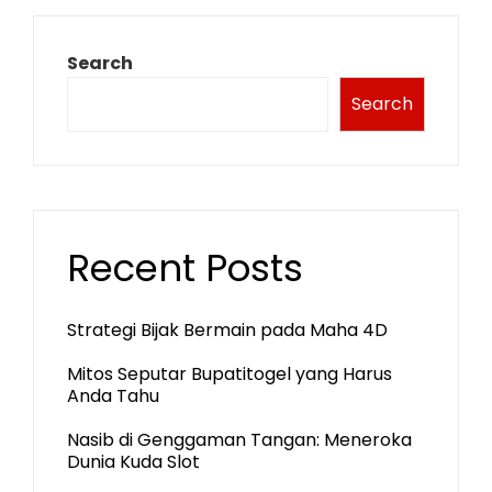
Search
Search
Recent Posts
Strategi Bijak Bermain pada Maha 4D
Mitos Seputar Bupatitogel yang Harus
Anda Tahu
Nasib di Genggaman Tangan: Meneroka
Dunia Kuda Slot