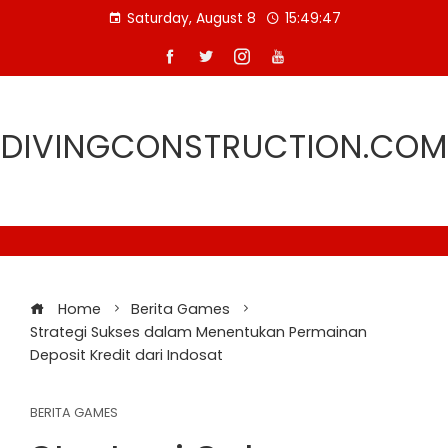
Skip
Saturday, August 8
15:49:47
to
content
DIVINGCONSTRUCTION.COM
Home
Berita Games
Strategi Sukses dalam Menentukan Permainan
Deposit Kredit dari Indosat
BERITA GAMES