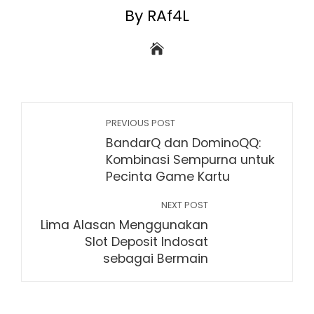
By RAf4L
PREVIOUS POST
BandarQ dan DominoQQ:
Kombinasi Sempurna untuk
Pecinta Game Kartu
NEXT POST
Lima Alasan Menggunakan
Slot Deposit Indosat
sebagai Bermain