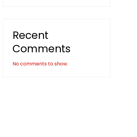
Recent
Comments
No comments to show.