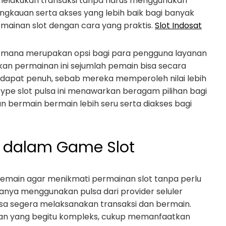
r melakukan transaksi tanpa harus menggunakan
angkauan serta akses yang lebih baik bagi banyak
rmainan slot dengan cara yang praktis.
Slot Indosat
ng mana merupakan opsi bagi para pengguna layanan
 permainan ini sejumlah pemain bisa secara
apat penuh, sebab mereka memperoleh nilai lebih
type slot pulsa ini menawarkan beragam pilihan bagi
bermain bermain lebih seru serta diakses bagi
o dalam Game Slot
emain agar menikmati permainan slot tanpa perlu
anya menggunakan pulsa dari provider seluler
 bisa segera melaksanakan transaksi dan bermain.
ran yang begitu kompleks, cukup memanfaatkan