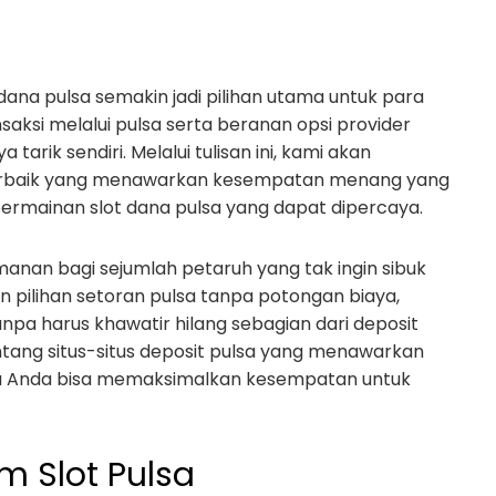
dana pulsa semakin jadi pilihan utama untuk para
ksi melalui pulsa serta beranan opsi provider
 tarik sendiri. Melalui tulisan ini, kami akan
 terbaik yang menawarkan kesempatan menang yang
permainan slot dana pulsa yang dapat dipercaya.
nan bagi sejumlah petaruh yang tak ingin sibuk
 pilihan setoran pulsa tanpa potongan biaya,
pa harus khawatir hilang sebagian dari deposit
tentang situs-situs deposit pulsa yang menawarkan
a Anda bisa memaksimalkan kesempatan untuk
m Slot Pulsa