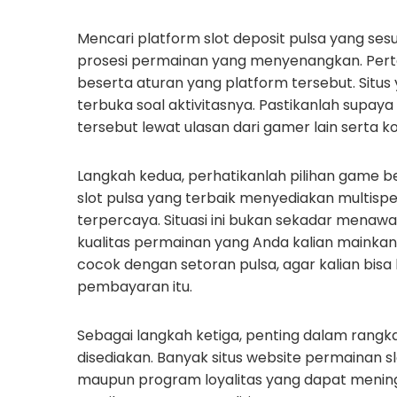
Mencari platform slot deposit pulsa yang ses
prosesi permainan yang menyenangkan. Pert
beserta aturan yang platform tersebut. Situs
terbuka soal aktivitasnya. Pastikanlah supay
tersebut lewat ulasan dari gamer lain serta ko
Langkah kedua, perhatikanlah pilihan game b
slot pulsa yang terbaik menyediakan multispe
terpercaya. Situasi ini bukan sekadar menawa
kualitas permainan yang Anda kalian mainkan
cocok dengan setoran pulsa, agar kalian b
pembayaran itu.
Sebagai langkah ketiga, penting dalam rang
disediakan. Banyak situs website permainan s
maupun program loyalitas yang dapat mening