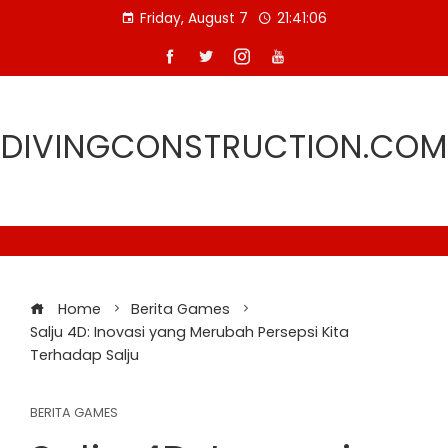
Skip
Friday, August 7
21:41:06
to
content
DIVINGCONSTRUCTION.COM
Home
Berita Games
Salju 4D: Inovasi yang Merubah Persepsi Kita
Terhadap Salju
BERITA GAMES