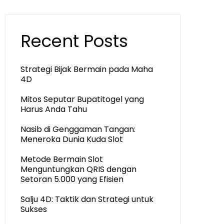
Recent Posts
Strategi Bijak Bermain pada Maha
4D
Mitos Seputar Bupatitogel yang
Harus Anda Tahu
Nasib di Genggaman Tangan:
Meneroka Dunia Kuda Slot
Metode Bermain Slot
Menguntungkan QRIS dengan
Setoran 5.000 yang Efisien
Salju 4D: Taktik dan Strategi untuk
Sukses