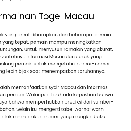
ermainan Togel Macau
ek yang amat diharapkan dari beberapa pemain.
ian yang tepat, pemain mampu meningkatkan
ntungan. Untuk menyusun ramalan yang akurat,
, contohnya informasi Macau dan corak yang
menolong pemain untuk mengetahui nomor-nomor
ng lebih bijak saat menempatkan taruhannya.
dalah memanfaatkan syair Macau dan informasi
gan pemain. Walaupun tidak ada kepastian bahwa
rcaya bahwa memperhatikan prediksi dari sumber-
han. Selain itu, mengerti tabel warna-warni
 untuk menentukan nomor yang mungkin bakal