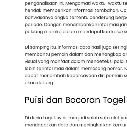
penganalisaan ini. Mengamati waktu-waktu te
hendak memberikan informasi tambahan. Co
bahwasanya angka tertentu cenderung berpel
periode. Dengan menambahkan informasi jam
peluang mereka dalam mendapatkan kesuks
Di samping itu, informasi data hasil juga serin
membantu pemain dalam dan menangkap alur y
visual yang manfaat dalam mendeteksi pola
lebih terinformasi dalam memasang nomor. M
dapat menambah kepercayaan diri pemain s
akan datang.
Puisi dan Bocoran Togel 
Di dunia togel, syair menjadi salah satu alat
mendapatkan data dan meningkatkan kemung