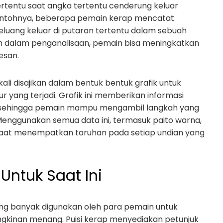
rtentu saat angka tertentu cenderung keluar
ntohnya, beberapa pemain kerap mencatat
uang keluar di putaran tertentu dalam sebuah
 dalam penganalisaan, pemain bisa meningkatkan
esan.
gkali disajikan dalam bentuk bentuk grafik untuk
ang terjadi. Grafik ini memberikan informasi
, sehingga pemain mampu mengambil langkah yang
enggunakan semua data ini, termasuk paito warna,
aat menempatkan taruhan pada setiap undian yang
Untuk Saat Ini
 yang banyak digunakan oleh para pemain untuk
kinan menang. Puisi kerap menyediakan petunjuk