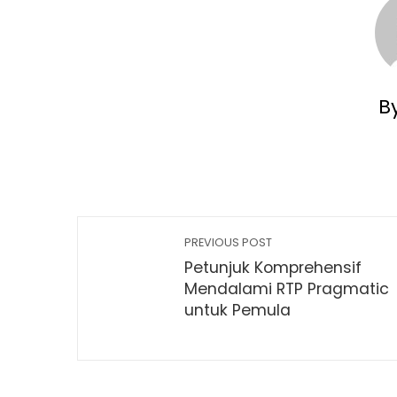
B
PREVIOUS POST
Petunjuk Komprehensif
Mendalami RTP Pragmatic
untuk Pemula