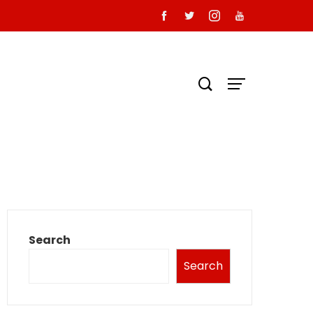
Search
Search