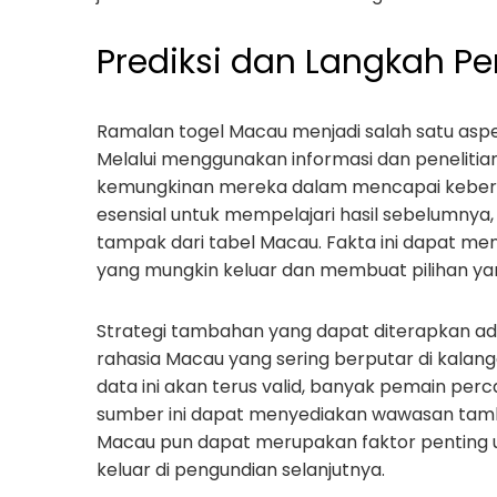
Prediksi dan Langkah P
Ramalan togel Macau menjadi salah satu asp
Melalui menggunakan informasi dan penelit
kemungkinan mereka dalam mencapai keberu
esensial untuk mempelajari hasil sebelumnya
tampak dari tabel Macau. Fakta ini dapat 
yang mungkin keluar dan membuat pilihan ya
Strategi tambahan yang dapat diterapkan a
rahasia Macau yang sering berputar di kalan
data ini akan terus valid, banyak pemain pe
sumber ini dapat menyediakan wawasan tamba
Macau pun dapat merupakan faktor penting
keluar di pengundian selanjutnya.