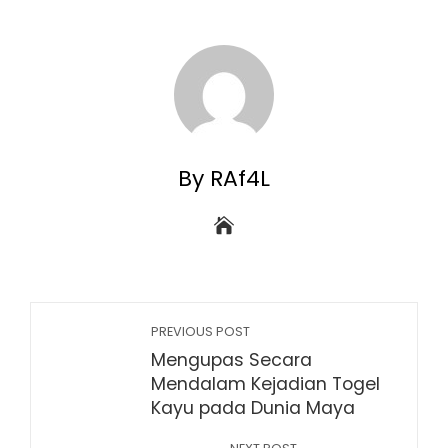
By RAf4L
PREVIOUS POST
Mengupas Secara
Mendalam Kejadian Togel
Kayu pada Dunia Maya