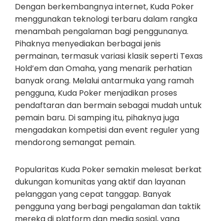
Dengan berkembangnya internet, Kuda Poker
menggunakan teknologi terbaru dalam rangka
menambah pengalaman bagi penggunanya.
Pihaknya menyediakan berbagai jenis
permainan, termasuk variasi klasik seperti Texas
Hold’em dan Omaha, yang menarik perhatian
banyak orang. Melalui antarmuka yang ramah
pengguna, Kuda Poker menjadikan proses
pendaftaran dan bermain sebagai mudah untuk
pemain baru. Di samping itu, pihaknya juga
mengadakan kompetisi dan event reguler yang
mendorong semangat pemain.
Popularitas Kuda Poker semakin melesat berkat
dukungan komunitas yang aktif dan layanan
pelanggan yang cepat tanggap. Banyak
pengguna yang berbagi pengalaman dan taktik
mereka di platform dan media sosial, yang