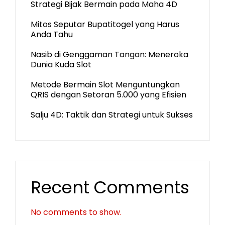
Strategi Bijak Bermain pada Maha 4D
Mitos Seputar Bupatitogel yang Harus
Anda Tahu
Nasib di Genggaman Tangan: Meneroka
Dunia Kuda Slot
Metode Bermain Slot Menguntungkan
QRIS dengan Setoran 5.000 yang Efisien
Salju 4D: Taktik dan Strategi untuk Sukses
Recent Comments
No comments to show.