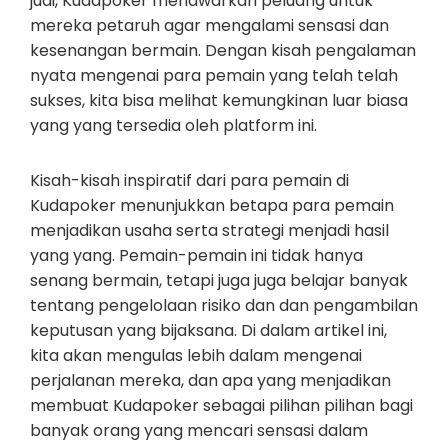
judi, Kudapoker menawarkan peluang untuk
mereka petaruh agar mengalami sensasi dan
kesenangan bermain. Dengan kisah pengalaman
nyata mengenai para pemain yang telah telah
sukses, kita bisa melihat kemungkinan luar biasa
yang yang tersedia oleh platform ini.
Kisah-kisah inspiratif dari para pemain di
Kudapoker menunjukkan betapa para pemain
menjadikan usaha serta strategi menjadi hasil
yang yang. Pemain-pemain ini tidak hanya
senang bermain, tetapi juga juga belajar banyak
tentang pengelolaan risiko dan dan pengambilan
keputusan yang bijaksana. Di dalam artikel ini,
kita akan mengulas lebih dalam mengenai
perjalanan mereka, dan apa yang menjadikan
membuat Kudapoker sebagai pilihan pilihan bagi
banyak orang yang mencari sensasi dalam