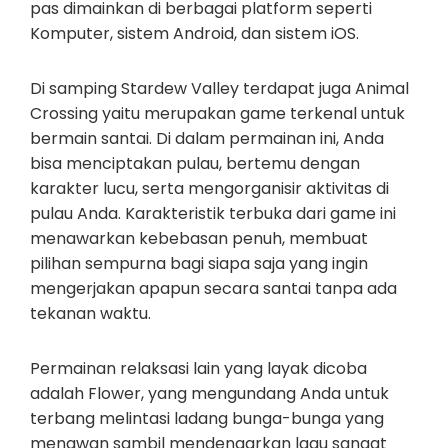
pas dimainkan di berbagai platform seperti
Komputer, sistem Android, dan sistem iOS.
Di samping Stardew Valley terdapat juga Animal
Crossing yaitu merupakan game terkenal untuk
bermain santai. Di dalam permainan ini, Anda
bisa menciptakan pulau, bertemu dengan
karakter lucu, serta mengorganisir aktivitas di
pulau Anda. Karakteristik terbuka dari game ini
menawarkan kebebasan penuh, membuat
pilihan sempurna bagi siapa saja yang ingin
mengerjakan apapun secara santai tanpa ada
tekanan waktu.
Permainan relaksasi lain yang layak dicoba
adalah Flower, yang mengundang Anda untuk
terbang melintasi ladang bunga-bunga yang
menawan sambil mendengarkan lagu sangat