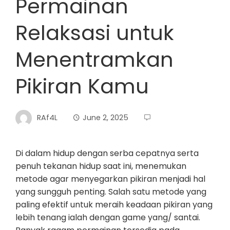
Permainan
Relaksasi untuk
Menentramkan
Pikiran Kamu
RAf4L
June 2, 2025
Di dalam hidup dengan serba cepatnya serta
penuh tekanan hidup saat ini, menemukan
metode agar menyegarkan pikiran menjadi hal
yang sungguh penting. Salah satu metode yang
paling efektif untuk meraih keadaan pikiran yang
lebih tenang ialah dengan game yang/ santai.