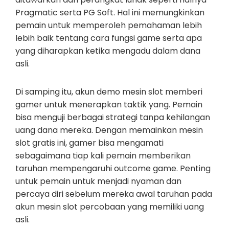
Pragmatic serta PG Soft. Hal ini memungkinkan
pemain untuk memperoleh pemahaman lebih
lebih baik tentang cara fungsi game serta apa
yang diharapkan ketika mengadu dalam dana
asli.
Di samping itu, akun demo mesin slot memberi
gamer untuk menerapkan taktik yang. Pemain
bisa menguji berbagai strategi tanpa kehilangan
uang dana mereka. Dengan memainkan mesin
slot gratis ini, gamer bisa mengamati
sebagaimana tiap kali pemain memberikan
taruhan mempengaruhi outcome game. Penting
untuk pemain untuk menjadi nyaman dan
percaya diri sebelum mereka awal taruhan pada
akun mesin slot percobaan yang memiliki uang
asli.