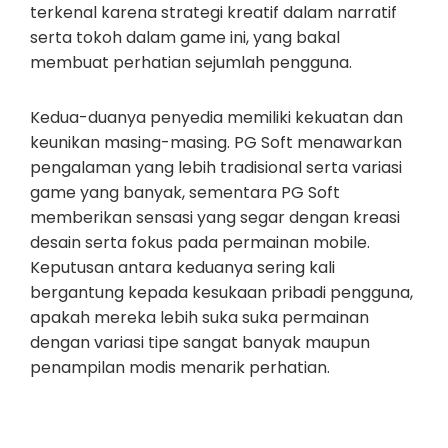
terkenal karena strategi kreatif dalam narratif
serta tokoh dalam game ini, yang bakal
membuat perhatian sejumlah pengguna.
Kedua-duanya penyedia memiliki kekuatan dan
keunikan masing-masing. PG Soft menawarkan
pengalaman yang lebih tradisional serta variasi
game yang banyak, sementara PG Soft
memberikan sensasi yang segar dengan kreasi
desain serta fokus pada permainan mobile.
Keputusan antara keduanya sering kali
bergantung kepada kesukaan pribadi pengguna,
apakah mereka lebih suka suka permainan
dengan variasi tipe sangat banyak maupun
penampilan modis menarik perhatian.