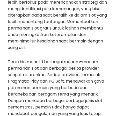
lebih berfokus pada merencanakan strategi dan
mengidentifikasi pola kemenangan, yang bisa
diterapkan pada saat beralih ke dalam slot yang
lebih menantang tantangan Memanfaatkan
permainan slot gratis untuk latihan membantu
anda meningkatkan keterampilan dan
meminimalisir kesalahan saat bermain dengan
uang asli.
Terakhir, meneliti berbagai macam-macam
permainan slot dari berbagai berita provider
sangat disarankan. Setiap provider, termasuk
Pragmatic Play dan PG Soft, menawarkan gaya
permainan bermain yang berbeda dan
beraneka dan beragam tema yang menarik.
Dengan mencoba berbagai berbagai jenis slot
demonstrasi, pemain tidak hanya dapat
mendapat pengalaman yang yang luas tetapi