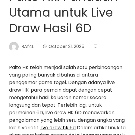
Utama untuk Live
Draw Hasil 6D
RAf4L
October 21, 2025
Paito HK telah menjadi salah satu perbincangan
yang paling banyak dibahas di antara
penggemar game togel. Dengan adanya live
draw HK, para pemain dapat dengan cepat
mengetahui hasil keluaran nomor secara
langsung dan tepat. Terlebih lagi, untuk
permainan 6D, live draw HK 6D menawarkan
pengalaman yang lebih seru dengan angka yang
lebih variatif.
live draw hk 6d
Dalam artikel ini, kita