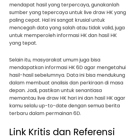
mendapat hasil yang terpercaya, gunakanlah
sumber yang tepercaya untuk live draw HK yang
paling cepat. Hal ini sangat krusial untuk
mencegah data yang salah atau tidak valid, juga
untuk memperoleh informasi HK dan hasil HK
yang tepat.
Selain itu, masyarakat umum juga bisa
mendapatkan informasi HK 6D agar mengetahui
hasil-hasil sebelumnya. Data ini bisa mendukung
dalam membuat analisis dan perkiraan di masa
depan. Jadi, pastikan untuk senantiasa
memantau live draw HK hari ini dan hasil HK agar
kamu selalu up-to-date dengan semua berita
terbaru dalam permainan 6D.
Link Kritis dan Referensi