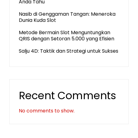
Anda Tahu
Nasib di Genggaman Tangan: Meneroka
Dunia Kuda Slot
Metode Bermain Slot Menguntungkan
QRIS dengan Setoran 5.000 yang Efisien
Salju 4D: Taktik dan Strategi untuk Sukses
Recent Comments
No comments to show.