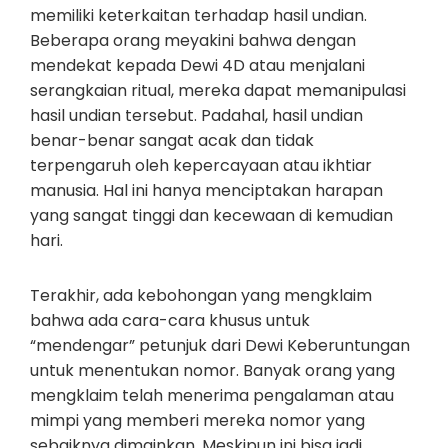
memiliki keterkaitan terhadap hasil undian.
Beberapa orang meyakini bahwa dengan
mendekat kepada Dewi 4D atau menjalani
serangkaian ritual, mereka dapat memanipulasi
hasil undian tersebut. Padahal, hasil undian
benar-benar sangat acak dan tidak
terpengaruh oleh kepercayaan atau ikhtiar
manusia. Hal ini hanya menciptakan harapan
yang sangat tinggi dan kecewaan di kemudian
hari.
Terakhir, ada kebohongan yang mengklaim
bahwa ada cara-cara khusus untuk
“mendengar” petunjuk dari Dewi Keberuntungan
untuk menentukan nomor. Banyak orang yang
mengklaim telah menerima pengalaman atau
mimpi yang memberi mereka nomor yang
sebaiknya dimainkan. Meskipun ini bisa jadi