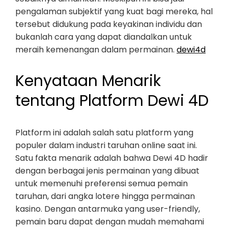
pengalaman subjektif yang kuat bagi mereka, hal
tersebut didukung pada keyakinan individu dan
bukanlah cara yang dapat diandalkan untuk
meraih kemenangan dalam permainan.
dewi4d
Kenyataan Menarik
tentang Platform Dewi 4D
Platform ini adalah salah satu platform yang
populer dalam industri taruhan online saat ini.
Satu fakta menarik adalah bahwa Dewi 4D hadir
dengan berbagai jenis permainan yang dibuat
untuk memenuhi preferensi semua pemain
taruhan, dari angka lotere hingga permainan
kasino. Dengan antarmuka yang user-friendly,
pemain baru dapat dengan mudah memahami