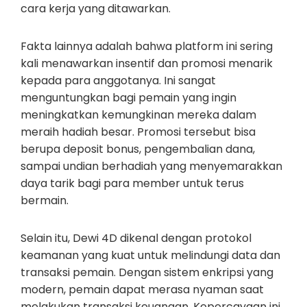
cara kerja yang ditawarkan.
Fakta lainnya adalah bahwa platform ini sering
kali menawarkan insentif dan promosi menarik
kepada para anggotanya. Ini sangat
menguntungkan bagi pemain yang ingin
meningkatkan kemungkinan mereka dalam
meraih hadiah besar. Promosi tersebut bisa
berupa deposit bonus, pengembalian dana,
sampai undian berhadiah yang menyemarakkan
daya tarik bagi para member untuk terus
bermain.
Selain itu, Dewi 4D dikenal dengan protokol
keamanan yang kuat untuk melindungi data dan
transaksi pemain. Dengan sistem enkripsi yang
modern, pemain dapat merasa nyaman saat
melakukan transaksi keuangan. Kepercayaan ini