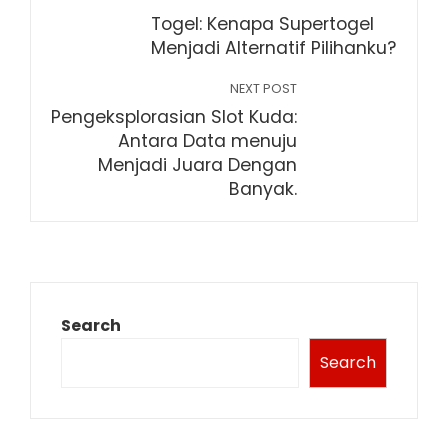
Togel: Kenapa Supertogel
Menjadi Alternatif Pilihanku?
NEXT POST
Pengeksplorasian Slot Kuda:
Antara Data menuju
Menjadi Juara Dengan
Banyak.
Search
Search