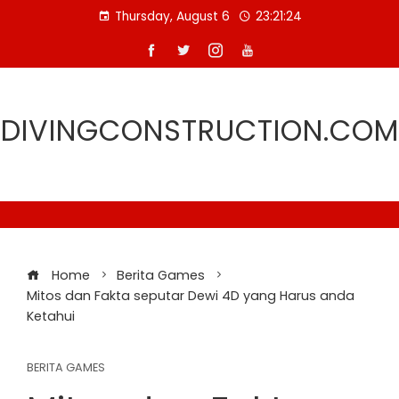
Skip
Thursday, August 6
23:21:24
to
content
DIVINGCONSTRUCTION.COM
Home
Berita Games
Mitos dan Fakta seputar Dewi 4D yang Harus anda
Ketahui
BERITA GAMES