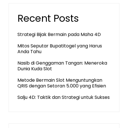
Recent Posts
Strategi Bijak Bermain pada Maha 4D
Mitos Seputar Bupatitogel yang Harus
Anda Tahu
Nasib di Genggaman Tangan: Meneroka
Dunia Kuda Slot
Metode Bermain Slot Menguntungkan
QRIS dengan Setoran 5.000 yang Efisien
Salju 4D: Taktik dan Strategi untuk Sukses