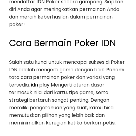
mendaftar IDN Poker secara gampang. Siapkan
diri Anda agar meningkatkan permainan Anda
dan meraih keberhasilan dalam permainan
poker!
Cara Bermain Poker IDN
Salah satu kunci untuk mencapai sukses di Poker
IDN adalah mengerti game dengan baik. Pahami
tata cara permainan poker dan variasi yang
tersedia.
idn play
Mengerti aturan dasar
termasuk nilai dari kartu, tipe game, serta
strategi bertaruh sangat penting. Dengan
memiliki pengetahuan yang kuat, kamu bisa
memutuskan pilihan yang lebih baik dan
meminimalkan kerugian ketika berkompetisi.