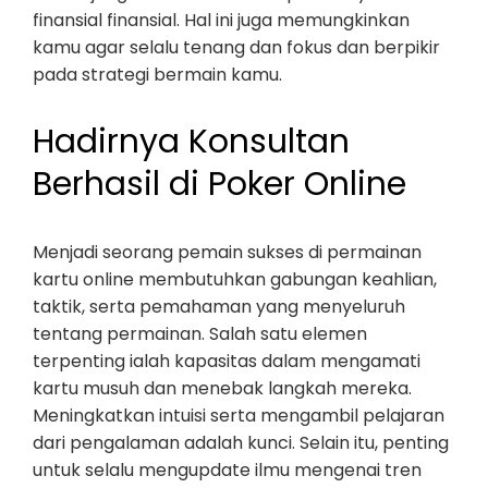
finansial finansial. Hal ini juga memungkinkan
kamu agar selalu tenang dan fokus dan berpikir
pada strategi bermain kamu.
Hadirnya Konsultan
Berhasil di Poker Online
Menjadi seorang pemain sukses di permainan
kartu online membutuhkan gabungan keahlian,
taktik, serta pemahaman yang menyeluruh
tentang permainan. Salah satu elemen
terpenting ialah kapasitas dalam mengamati
kartu musuh dan menebak langkah mereka.
Meningkatkan intuisi serta mengambil pelajaran
dari pengalaman adalah kunci. Selain itu, penting
untuk selalu mengupdate ilmu mengenai tren