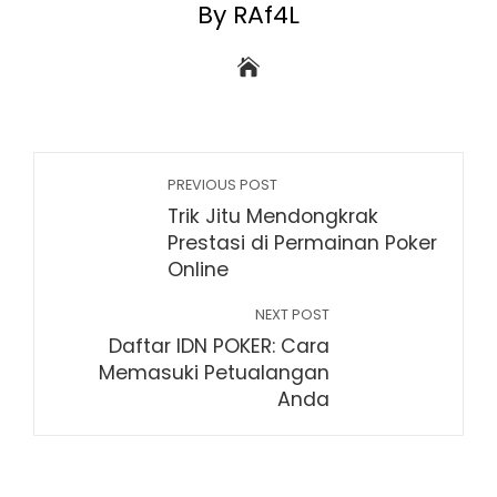
By RAf4L
PREVIOUS POST
Trik Jitu Mendongkrak
Prestasi di Permainan Poker
Online
NEXT POST
Daftar IDN POKER: Cara
Memasuki Petualangan
Anda