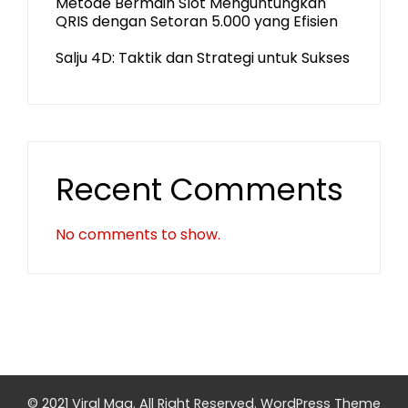
Metode Bermain Slot Menguntungkan
QRIS dengan Setoran 5.000 yang Efisien
Salju 4D: Taktik dan Strategi untuk Sukses
Recent Comments
No comments to show.
© 2021 Viral Mag. All Right Reserved.
WordPress Theme