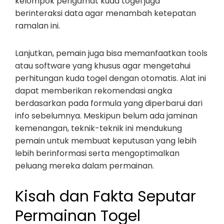
kelompok pengamat kuda togel juga
berinteraksi data agar menambah ketepatan
ramalan ini.
Lanjutkan, pemain juga bisa memanfaatkan tools
atau software yang khusus agar mengetahui
perhitungan kuda togel dengan otomatis. Alat ini
dapat memberikan rekomendasi angka
berdasarkan pada formula yang diperbarui dari
info sebelumnya. Meskipun belum ada jaminan
kemenangan, teknik-teknik ini mendukung
pemain untuk membuat keputusan yang lebih
lebih berinformasi serta mengoptimalkan
peluang mereka dalam permainan.
Kisah dan Fakta Seputar
Permainan Togel