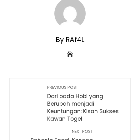
By RAf4L
PREVIOUS POST
Dari pada Hobi yang
Berubah menjadi
Keuntungan: Kisah Sukses
Kawan Togel
NEXT POST