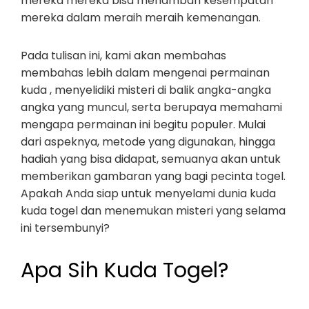
mereka mereka bisa menambah kesempatan
mereka dalam meraih meraih kemenangan.
Pada tulisan ini, kami akan membahas
membahas lebih dalam mengenai permainan
kuda , menyelidiki misteri di balik angka-angka
angka yang muncul, serta berupaya memahami
mengapa permainan ini begitu populer. Mulai
dari aspeknya, metode yang digunakan, hingga
hadiah yang bisa didapat, semuanya akan untuk
memberikan gambaran yang bagi pecinta togel.
Apakah Anda siap untuk menyelami dunia kuda
kuda togel dan menemukan misteri yang selama
ini tersembunyi?
Apa Sih Kuda Togel?