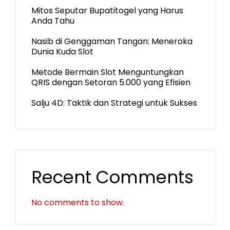
Mitos Seputar Bupatitogel yang Harus
Anda Tahu
Nasib di Genggaman Tangan: Meneroka
Dunia Kuda Slot
Metode Bermain Slot Menguntungkan
QRIS dengan Setoran 5.000 yang Efisien
Salju 4D: Taktik dan Strategi untuk Sukses
Recent Comments
No comments to show.