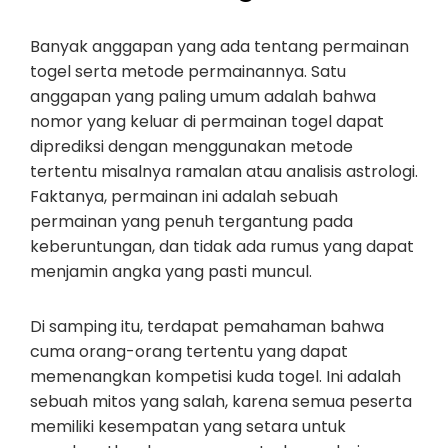
Banyak anggapan yang ada tentang permainan
togel serta metode permainannya. Satu
anggapan yang paling umum adalah bahwa
nomor yang keluar di permainan togel dapat
diprediksi dengan menggunakan metode
tertentu misalnya ramalan atau analisis astrologi.
Faktanya, permainan ini adalah sebuah
permainan yang penuh tergantung pada
keberuntungan, dan tidak ada rumus yang dapat
menjamin angka yang pasti muncul.
Di samping itu, terdapat pemahaman bahwa
cuma orang-orang tertentu yang dapat
memenangkan kompetisi kuda togel. Ini adalah
sebuah mitos yang salah, karena semua peserta
memiliki kesempatan yang setara untuk