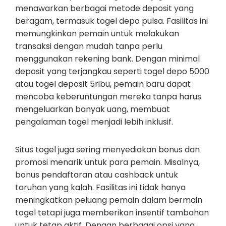
menawarkan berbagai metode deposit yang
beragam, termasuk togel depo pulsa. Fasilitas ini
memungkinkan pemain untuk melakukan
transaksi dengan mudah tanpa perlu
menggunakan rekening bank. Dengan minimal
deposit yang terjangkau seperti togel depo 5000
atau togel deposit 5ribu, pemain baru dapat
mencoba keberuntungan mereka tanpa harus
mengeluarkan banyak uang, membuat
pengalaman togel menjadi lebih inklusif.
Situs togel juga sering menyediakan bonus dan
promosi menarik untuk para pemain. Misalnya,
bonus pendaftaran atau cashback untuk
taruhan yang kalah. Fasilitas ini tidak hanya
meningkatkan peluang pemain dalam bermain
togel tetapi juga memberikan insentif tambahan
untuk tetap aktif. Dengan berbagai opsi yang