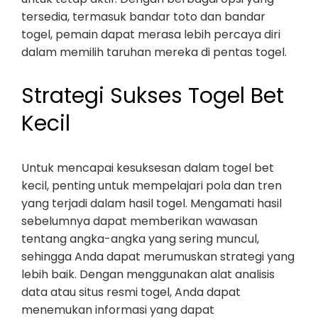
tersedia, termasuk bandar toto dan bandar
togel, pemain dapat merasa lebih percaya diri
dalam memilih taruhan mereka di pentas togel.
Strategi Sukses Togel Bet
Kecil
Untuk mencapai kesuksesan dalam togel bet
kecil, penting untuk mempelajari pola dan tren
yang terjadi dalam hasil togel. Mengamati hasil
sebelumnya dapat memberikan wawasan
tentang angka-angka yang sering muncul,
sehingga Anda dapat merumuskan strategi yang
lebih baik. Dengan menggunakan alat analisis
data atau situs resmi togel, Anda dapat
menemukan informasi yang dapat