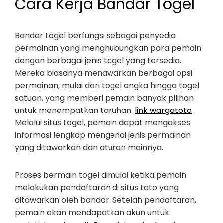
Cara Kerja Bandar Togel
Bandar togel berfungsi sebagai penyedia
permainan yang menghubungkan para pemain
dengan berbagai jenis togel yang tersedia.
Mereka biasanya menawarkan berbagai opsi
permainan, mulai dari togel angka hingga togel
satuan, yang memberi pemain banyak pilihan
untuk menempatkan taruhan.
link wargatoto
Melalui situs togel, pemain dapat mengakses
informasi lengkap mengenai jenis permainan
yang ditawarkan dan aturan mainnya.
Proses bermain togel dimulai ketika pemain
melakukan pendaftaran di situs toto yang
ditawarkan oleh bandar. Setelah pendaftaran,
pemain akan mendapatkan akun untuk