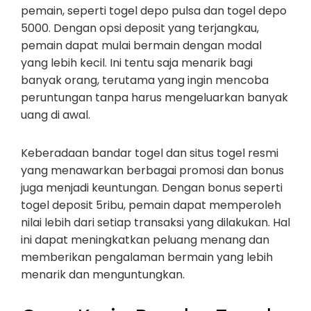
pemain, seperti togel depo pulsa dan togel depo
5000. Dengan opsi deposit yang terjangkau,
pemain dapat mulai bermain dengan modal
yang lebih kecil. Ini tentu saja menarik bagi
banyak orang, terutama yang ingin mencoba
peruntungan tanpa harus mengeluarkan banyak
uang di awal.
Keberadaan bandar togel dan situs togel resmi
yang menawarkan berbagai promosi dan bonus
juga menjadi keuntungan. Dengan bonus seperti
togel deposit 5ribu, pemain dapat memperoleh
nilai lebih dari setiap transaksi yang dilakukan. Hal
ini dapat meningkatkan peluang menang dan
memberikan pengalaman bermain yang lebih
menarik dan menguntungkan.