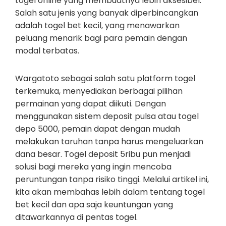
togel online yang membuatnya lebih aksesibel.
Salah satu jenis yang banyak diperbincangkan
adalah togel bet kecil, yang menawarkan
peluang menarik bagi para pemain dengan
modal terbatas.
Wargatoto sebagai salah satu platform togel
terkemuka, menyediakan berbagai pilihan
permainan yang dapat diikuti. Dengan
menggunakan sistem deposit pulsa atau togel
depo 5000, pemain dapat dengan mudah
melakukan taruhan tanpa harus mengeluarkan
dana besar. Togel deposit 5ribu pun menjadi
solusi bagi mereka yang ingin mencoba
peruntungan tanpa risiko tinggi. Melalui artikel ini,
kita akan membahas lebih dalam tentang togel
bet kecil dan apa saja keuntungan yang
ditawarkannya di pentas togel.