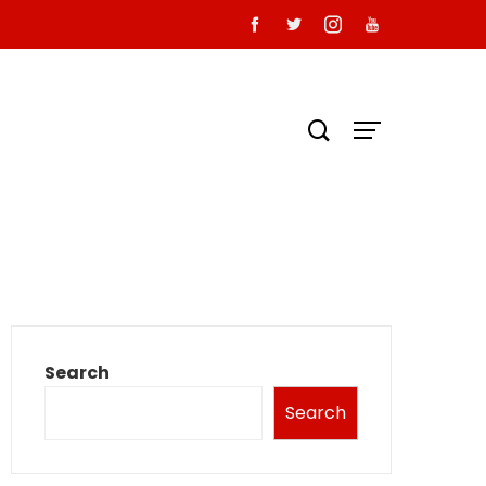
Search
Search