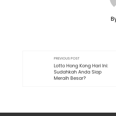
B
PREVIOUS POST
Lotto Hong Kong Hari Ini:
Sudahkah Anda Siap
Meraih Besar?