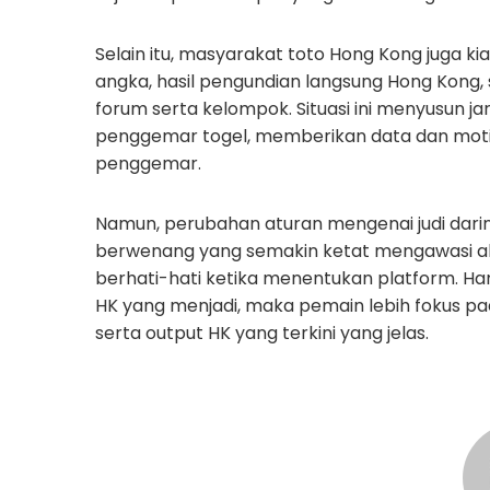
Selain itu, masyarakat toto Hong Kong juga kia
angka, hasil pengundian langsung Hong Kong, s
forum serta kelompok. Situasi ini menyusun j
penggemar togel, memberikan data dan mo
penggemar.
Namun, perubahan aturan mengenai judi darin
berwenang yang semakin ketat mengawasi ak
berhati-hati ketika menentukan platform. Ha
HK yang menjadi, maka pemain lebih fokus pa
serta output HK yang terkini yang jelas.