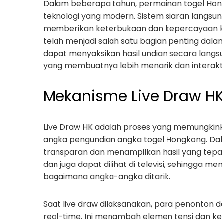
Dalam beberapa tahun, permainan togel Hon
teknologi yang modern. Sistem siaran langsu
memberikan keterbukaan dan kepercayaan kep
telah menjadi salah satu bagian penting da
dapat menyaksikan hasil undian secara langsu
yang membuatnya lebih menarik dan interakti
Mekanisme Live Draw H
Live Draw HK adalah proses yang memungkink
angka pengundian angka togel Hongkong. Dal
transparan dan menampilkan hasil yang tepat. 
dan juga dapat dilihat di televisi, sehingga 
bagaimana angka-angka ditarik.
Saat live draw dilaksanakan, para penonton 
real-time. Ini menambah elemen tensi dan k