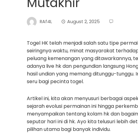
Mutakhir
RAf4L
August 2, 2025
Togel HK telah menjadi salah satu tipe permai
seiringnya waktu, minat masyarakat terhadap
peluang kemenangan yang ditawarkannya, tet
adanya live hk dan pengundian langsung Hon
hasil undian yang memang ditunggu-tunggu. 
seru bagi pecinta togel.
Artikel ini, kita akan menyusuri berbagai aspe
sejarah evolusi permainan ini hingga perke
menyampaikan tentang kolam hk dan bagaima
seputar hari ini di hk. Ayo kita telusuri lebih
pilihan utama bagi banyak individu.