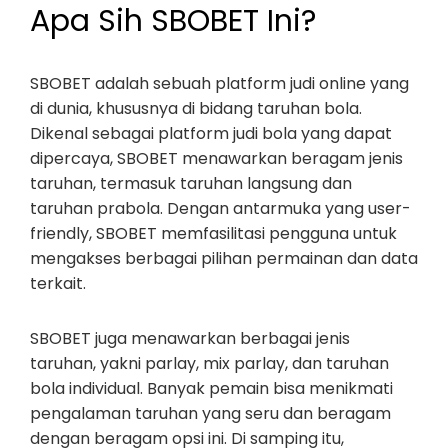
Apa Sih SBOBET Ini?
SBOBET adalah sebuah platform judi online yang
di dunia, khususnya di bidang taruhan bola.
Dikenal sebagai platform judi bola yang dapat
dipercaya, SBOBET menawarkan beragam jenis
taruhan, termasuk taruhan langsung dan
taruhan prabola. Dengan antarmuka yang user-
friendly, SBOBET memfasilitasi pengguna untuk
mengakses berbagai pilihan permainan dan data
terkait.
SBOBET juga menawarkan berbagai jenis
taruhan, yakni parlay, mix parlay, dan taruhan
bola individual. Banyak pemain bisa menikmati
pengalaman taruhan yang seru dan beragam
dengan beragam opsi ini. Di samping itu,