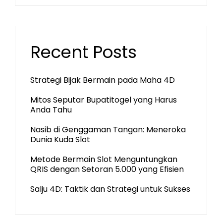
Recent Posts
Strategi Bijak Bermain pada Maha 4D
Mitos Seputar Bupatitogel yang Harus
Anda Tahu
Nasib di Genggaman Tangan: Meneroka
Dunia Kuda Slot
Metode Bermain Slot Menguntungkan
QRIS dengan Setoran 5.000 yang Efisien
Salju 4D: Taktik dan Strategi untuk Sukses