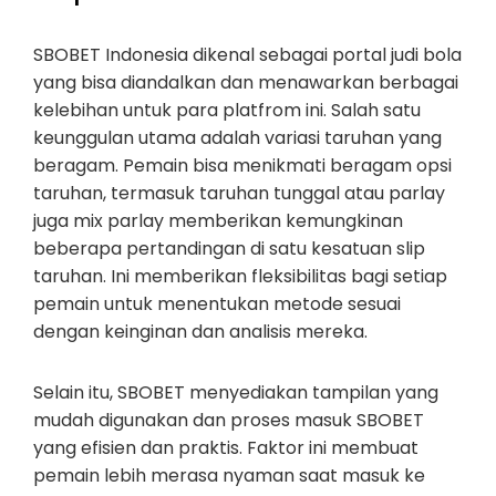
SBOBET Indonesia dikenal sebagai portal judi bola
yang bisa diandalkan dan menawarkan berbagai
kelebihan untuk para platfrom ini. Salah satu
keunggulan utama adalah variasi taruhan yang
beragam. Pemain bisa menikmati beragam opsi
taruhan, termasuk taruhan tunggal atau parlay
juga mix parlay memberikan kemungkinan
beberapa pertandingan di satu kesatuan slip
taruhan. Ini memberikan fleksibilitas bagi setiap
pemain untuk menentukan metode sesuai
dengan keinginan dan analisis mereka.
Selain itu, SBOBET menyediakan tampilan yang
mudah digunakan dan proses masuk SBOBET
yang efisien dan praktis. Faktor ini membuat
pemain lebih merasa nyaman saat masuk ke