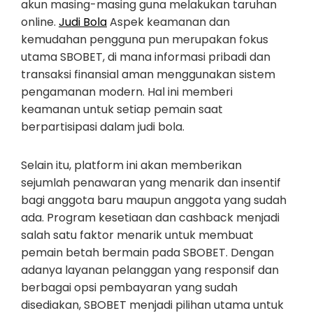
akun masing-masing guna melakukan taruhan
online.
Judi Bola
Aspek keamanan dan
kemudahan pengguna pun merupakan fokus
utama SBOBET, di mana informasi pribadi dan
transaksi finansial aman menggunakan sistem
pengamanan modern. Hal ini memberi
keamanan untuk setiap pemain saat
berpartisipasi dalam judi bola.
Selain itu, platform ini akan memberikan
sejumlah penawaran yang menarik dan insentif
bagi anggota baru maupun anggota yang sudah
ada. Program kesetiaan dan cashback menjadi
salah satu faktor menarik untuk membuat
pemain betah bermain pada SBOBET. Dengan
adanya layanan pelanggan yang responsif dan
berbagai opsi pembayaran yang sudah
disediakan, SBOBET menjadi pilihan utama untuk