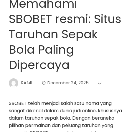
Memahami
SBOBET resmi: Situs
Taruhan Sepak
Bola Paling
Dipercaya
RAf4L
December 24, 2025
SBOBET telah menjadi salah satu nama yang
sangat dikenal dalam dunia judi online, khususnya
dalam taruhan sepak bola. Dengan beraneka
pilihan permainan dan peluang taruhan yang