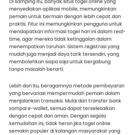
Di samping itu, banyak situs togel online yang
menyediakan aplikasi mobile, memungkinkan
pemain untuk bermain dengan lebih cepat dan
praktis. Fitur ini memungkinkan pengguna untuk
mendapatkan informasi togel hari ini dalam real-
time, agar mereka tidak ketinggalan dalam
menempatkan taruhan. Sistem registrasi yang
mudah juga menjadi daya tarik tersendiri, yang
membolehkan siapa saja untuk bergabung
tanpa masalah berarti.
Lebih dari itu, beragamnya metode pembayaran
yang bervariasi mempermudah pemain dalam
menjalankan transaksi. Mulai dari transfer bank
sampai e-wallet, semua dapat terselesaikan
dengan cepat dan aman. Dengan segala
kemudahan ini, tidak heran jika togel online
semakin populer di kalangan masyarakat yang