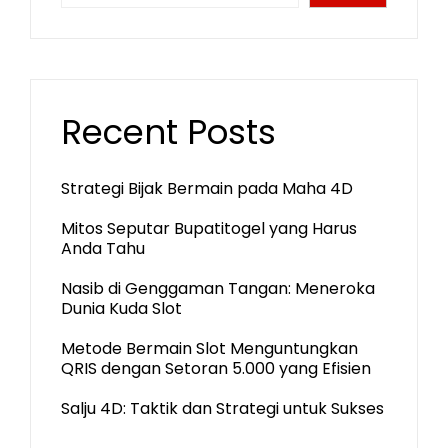
Recent Posts
Strategi Bijak Bermain pada Maha 4D
Mitos Seputar Bupatitogel yang Harus
Anda Tahu
Nasib di Genggaman Tangan: Meneroka
Dunia Kuda Slot
Metode Bermain Slot Menguntungkan
QRIS dengan Setoran 5.000 yang Efisien
Salju 4D: Taktik dan Strategi untuk Sukses