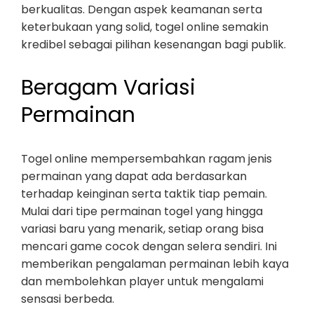
berkualitas. Dengan aspek keamanan serta
keterbukaan yang solid, togel online semakin
kredibel sebagai pilihan kesenangan bagi publik.
Beragam Variasi
Permainan
Togel online mempersembahkan ragam jenis
permainan yang dapat ada berdasarkan
terhadap keinginan serta taktik tiap pemain.
Mulai dari tipe permainan togel yang hingga
variasi baru yang menarik, setiap orang bisa
mencari game cocok dengan selera sendiri. Ini
memberikan pengalaman permainan lebih kaya
dan membolehkan player untuk mengalami
sensasi berbeda.