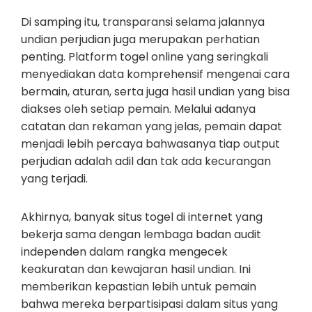
Di samping itu, transparansi selama jalannya
undian perjudian juga merupakan perhatian
penting. Platform togel online yang seringkali
menyediakan data komprehensif mengenai cara
bermain, aturan, serta juga hasil undian yang bisa
diakses oleh setiap pemain. Melalui adanya
catatan dan rekaman yang jelas, pemain dapat
menjadi lebih percaya bahwasanya tiap output
perjudian adalah adil dan tak ada kecurangan
yang terjadi.
Akhirnya, banyak situs togel di internet yang
bekerja sama dengan lembaga badan audit
independen dalam rangka mengecek
keakuratan dan kewajaran hasil undian. Ini
memberikan kepastian lebih untuk pemain
bahwa mereka berpartisipasi dalam situs yang