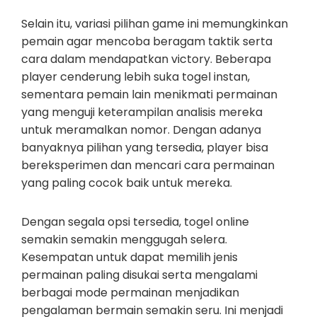
Selain itu, variasi pilihan game ini memungkinkan
pemain agar mencoba beragam taktik serta
cara dalam mendapatkan victory. Beberapa
player cenderung lebih suka togel instan,
sementara pemain lain menikmati permainan
yang menguji keterampilan analisis mereka
untuk meramalkan nomor. Dengan adanya
banyaknya pilihan yang tersedia, player bisa
bereksperimen dan mencari cara permainan
yang paling cocok baik untuk mereka.
Dengan segala opsi tersedia, togel online
semakin semakin menggugah selera.
Kesempatan untuk dapat memilih jenis
permainan paling disukai serta mengalami
berbagai mode permainan menjadikan
pengalaman bermain semakin seru. Ini menjadi