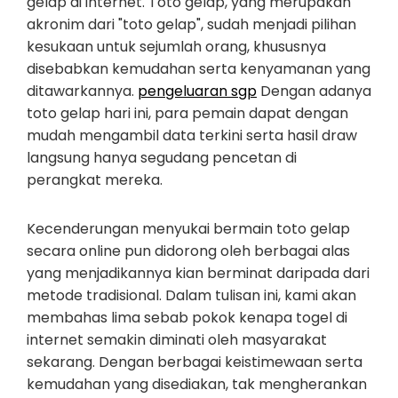
gelap di internet. Toto gelap, yang merupakan
akronim dari "toto gelap", sudah menjadi pilihan
kesukaan untuk sejumlah orang, khususnya
disebabkan kemudahan serta kenyamanan yang
ditawarkannya.
pengeluaran sgp
Dengan adanya
toto gelap hari ini, para pemain dapat dengan
mudah mengambil data terkini serta hasil draw
langsung hanya segudang pencetan di
perangkat mereka.
Kecenderungan menyukai bermain toto gelap
secara online pun didorong oleh berbagai alas
yang menjadikannya kian berminat daripada dari
metode tradisional. Dalam tulisan ini, kami akan
membahas lima sebab pokok kenapa togel di
internet semakin diminati oleh masyarakat
sekarang. Dengan berbagai keistimewaan serta
kemudahan yang disediakan, tak mengherankan