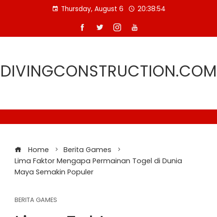
Skip
Thursday, August 6
20:38:55
to
content
DIVINGCONSTRUCTION.COM
Home
Berita Games
Lima Faktor Mengapa Permainan Togel di Dunia
Maya Semakin Populer
BERITA GAMES