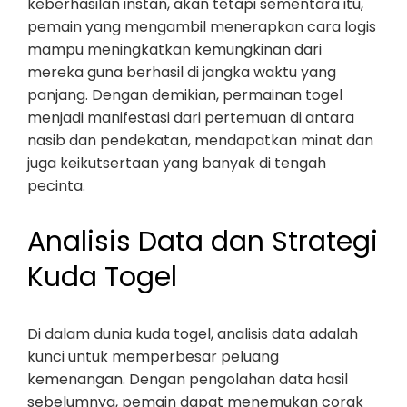
keberhasilan instan, akan tetapi sementara itu,
pemain yang mengambil menerapkan cara logis
mampu meningkatkan kemungkinan dari
mereka guna berhasil di jangka waktu yang
panjang. Dengan demikian, permainan togel
menjadi manifestasi dari pertemuan di antara
nasib dan pendekatan, mendapatkan minat dan
juga keikutsertaan yang banyak di tengah
pecinta.
Analisis Data dan Strategi
Kuda Togel
Di dalam dunia kuda togel, analisis data adalah
kunci untuk memperbesar peluang
kemenangan. Dengan pengolahan data hasil
sebelumnya, pemain dapat menemukan corak