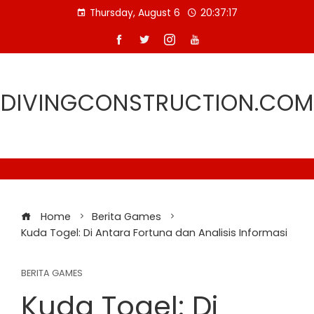
Skip
Thursday, August 6
20:37:18
to
content
DIVINGCONSTRUCTION.COM
Home
Berita Games
Kuda Togel: Di Antara Fortuna dan Analisis Informasi
BERITA GAMES
Kuda Togel: Di