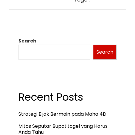
Search
Search
Recent Posts
Strategi Bijak Bermain pada Maha 4D
Mitos Seputar Bupatitogel yang Harus
Anda Tahu