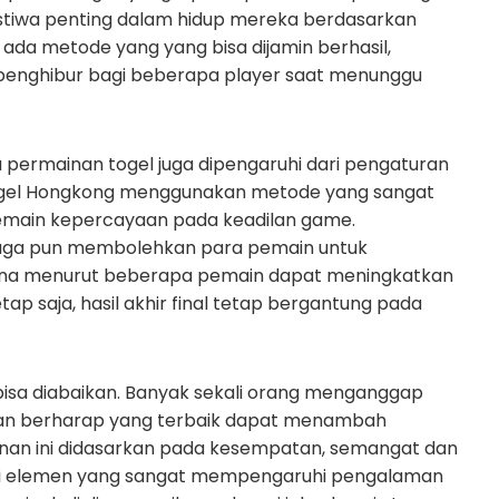
istiwa penting dalam hidup mereka berdasarkan
da metode yang yang bisa dijamin berhasil,
 penghibur bagi beberapa player saat menunggu
a permainan togel juga dipengaruhi dari pengaturan
Togel Hongkong menggunakan metode yang sangat
emain kepercayaan pada keadilan game.
 juga pun membolehkan para pemain untuk
mana menurut beberapa pemain dapat meningkatkan
p saja, hasil akhir final tetap bergantung pada
k bisa diabaikan. Banyak sekali orang menganggap
an berharap yang terbaik dapat menambah
an ini didasarkan pada kesempatan, semangat dan
di elemen yang sangat mempengaruhi pengalaman