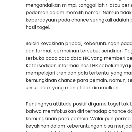
mengandalkan mimpi, tanggal lahir, atau per
pedoman dalam memilih nomor. Namun tidak a
kepercayaan pada chance seringkali adalah
hasil togel.
Selain keyakinan pribadi, keberuntungan pad
dan format permainan tersebut sendirian. 
terbuka pada data data HK, yang memberi p
Ketersediaan informasi hasil HK sebelumnya
mempelajari tren dan pola tertentu, yang 
kemungkinan chance para pemain. Namun, teta
unsur acak yang mana tidak diramalkan.
Pentingnya attitude positif di game togel ta
bahwa memfokuskan diri terhadap chance d
kemungkinan para pemain. Walaupun permain
keyakinan dalam keberuntungan bisa menja