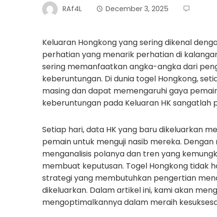
RAf4L
December 3, 2025
Keluaran Hongkong yang sering dikenal dengan
perhatian yang menarik perhatian di kalang
sering memanfaatkan angka-angka dari penge
keberuntungan. Di dunia togel Hongkong, set
masing dan dapat memengaruhi gaya pemain 
keberuntungan pada Keluaran HK sangatlah
Setiap hari, data HK yang baru dikeluarkan
pemain untuk menguji nasib mereka. Dengan me
menganalisis polanya dan tren yang kemung
membuat keputusan. Togel Hongkong tidak ha
strategi yang membutuhkan pengertian men
dikeluarkan. Dalam artikel ini, kami akan men
mengoptimalkannya dalam meraih kesuksesa