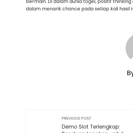
bermain. Di dalam dunia togel, positif thinkin
dalam menarik chance pada setiap kali hasil 
B
PREVIOUS POST
Demo Slot Terlengkap: