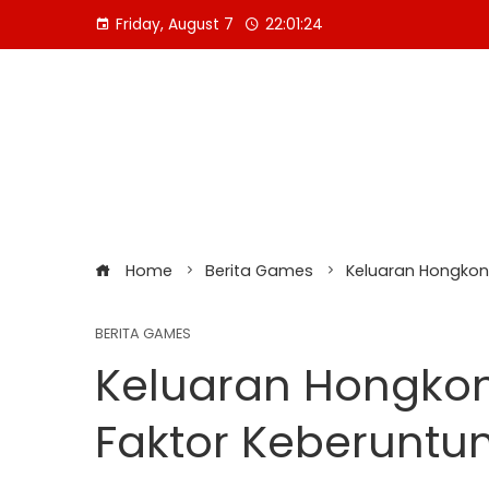
Skip
Friday, August 7
22:01:24
to
content
Home
Berita Games
Keluaran Hongkon
BERITA GAMES
Keluaran Hongko
Faktor Keberuntu