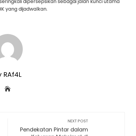
g seringkali dipersepsikan sebagai jalan kunci utama
HK yang dijadwalkan.
y RAf4L
NEXT POST
Pendekatan Pintar dalam