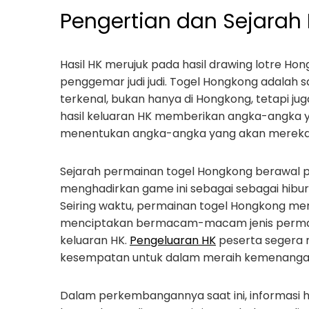
Pengertian dan Sejarah 
Hasil HK merujuk pada hasil drawing lotre Hon
penggemar judi judi. Togel Hongkong adalah s
terkenal, bukan hanya di Hongkong, tetapi juga
hasil keluaran HK memberikan angka-angka y
menentukan angka-angka yang akan mereka
Sejarah permainan togel Hongkong berawal 
menghadirkan game ini sebagai sebagai hibu
Seiring waktu, permainan togel Hongkong men
menciptakan bermacam-macam jenis perma
keluaran HK.
Pengeluaran HK
peserta segera 
kesempatan untuk dalam meraih kemenanga
Dalam perkembangannya saat ini, informasi 