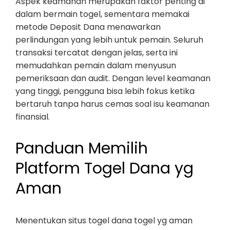
Aspek keamanan merupakan faktor penting di
dalam bermain togel, sementara memakai
metode Deposit Dana menawarkan
perlindungan yang lebih untuk pemain. Seluruh
transaksi tercatat dengan jelas, serta ini
memudahkan pemain dalam menyusun
pemeriksaan dan audit. Dengan level keamanan
yang tinggi, pengguna bisa lebih fokus ketika
bertaruh tanpa harus cemas soal isu keamanan
finansial.
Panduan Memilih
Platform Togel Dana yg
Aman
Menentukan situs togel dana togel yg aman