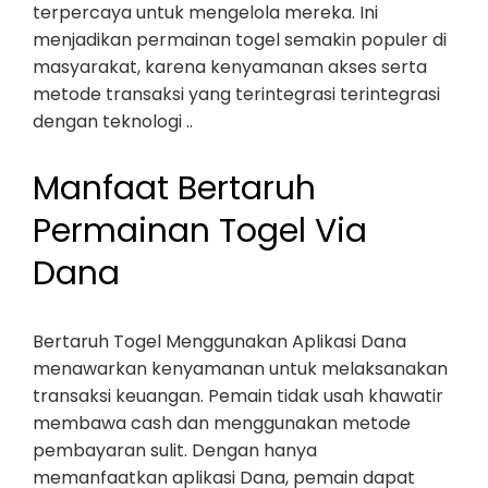
terpercaya untuk mengelola mereka. Ini
menjadikan permainan togel semakin populer di
masyarakat, karena kenyamanan akses serta
metode transaksi yang terintegrasi terintegrasi
dengan teknologi ..
Manfaat Bertaruh
Permainan Togel Via
Dana
Bertaruh Togel Menggunakan Aplikasi Dana
menawarkan kenyamanan untuk melaksanakan
transaksi keuangan. Pemain tidak usah khawatir
membawa cash dan menggunakan metode
pembayaran sulit. Dengan hanya
memanfaatkan aplikasi Dana, pemain dapat