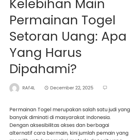
Kelebihan Main
Permainan Togel
Setoran Uang: Apa
Yang Harus
Dipahami?
RAf4L
December 22, 2025
Permainan Togel merupakan salah satu judi yang
banyak diminati di masyarakat Indonesia.
Dengan aksesibilitas akses dan berbagai
alternatif cara bermain, kini jumlah pemain yang