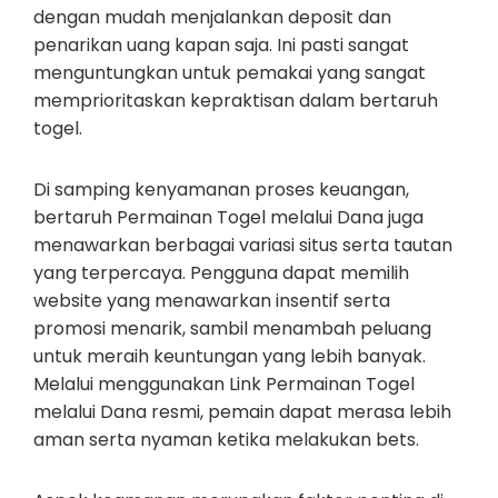
dengan mudah menjalankan deposit dan
penarikan uang kapan saja. Ini pasti sangat
menguntungkan untuk pemakai yang sangat
memprioritaskan kepraktisan dalam bertaruh
togel.
Di samping kenyamanan proses keuangan,
bertaruh Permainan Togel melalui Dana juga
menawarkan berbagai variasi situs serta tautan
yang terpercaya. Pengguna dapat memilih
website yang menawarkan insentif serta
promosi menarik, sambil menambah peluang
untuk meraih keuntungan yang lebih banyak.
Melalui menggunakan Link Permainan Togel
melalui Dana resmi, pemain dapat merasa lebih
aman serta nyaman ketika melakukan bets.