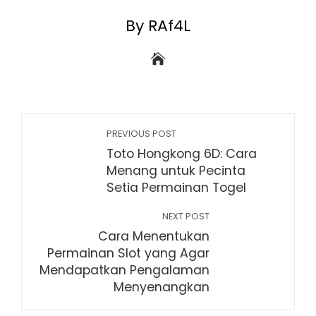
By RAf4L
PREVIOUS POST
Toto Hongkong 6D: Cara
Menang untuk Pecinta
Setia Permainan Togel
NEXT POST
Cara Menentukan
Permainan Slot yang Agar
Mendapatkan Pengalaman
Menyenangkan