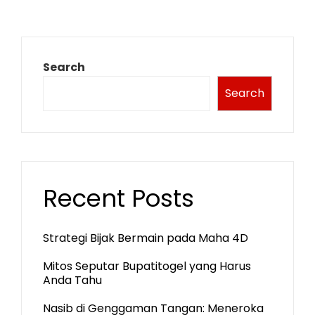
Search
Search
Recent Posts
Strategi Bijak Bermain pada Maha 4D
Mitos Seputar Bupatitogel yang Harus
Anda Tahu
Nasib di Genggaman Tangan: Meneroka