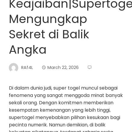
Keajaiban|Supertoge
Mengungkap
Sekret di Balik
Angka
RAf4L
March 22, 2026
Di dalam dunia judi, super togel muncul sebagai
fenomena yang sangat menggoda minat banyak
sekali orang. Dengan komitmen memberikan
kesempatan kemenangan yang lebih tinggi,
supertogel menyebabkan pilihan kesukaan bagi
pecinta numerik. Namun demikian, di balik