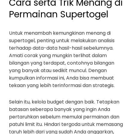
Cara serta Trik Menang di
Permainan Supertogel
Untuk menambah kemungkinan menang di
supertogel, penting untuk melakukan analisis
terhadap data-data hasil-hasil sebelumnya.
Amati corak yang mungkin terlihat dalam
bilangan yang terdapat, contohnya bilangan
yang banyak atau sedikit muncul. Dengan
kumpulkan informasi ini, Anda bisa membuat
tekaan yang lebih terinformasi dan strategis.
Selain itu, kelola budget dengan baik. Tetapkan
batasan seberapa banyak yang ingin Anda
pertaruhkan sebelum memulai permainan dan
patuhi limit itu. Hindari tergoda untuk memasang
taruh lebih dari yang sudah Anda anggarkan,