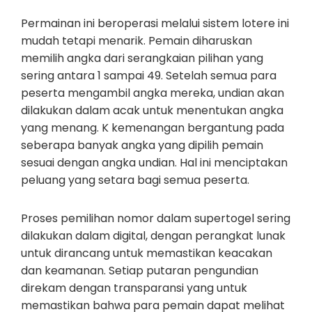
Permainan ini beroperasi melalui sistem lotere ini
mudah tetapi menarik. Pemain diharuskan
memilih angka dari serangkaian pilihan yang
sering antara 1 sampai 49. Setelah semua para
peserta mengambil angka mereka, undian akan
dilakukan dalam acak untuk menentukan angka
yang menang. K kemenangan bergantung pada
seberapa banyak angka yang dipilih pemain
sesuai dengan angka undian. Hal ini menciptakan
peluang yang setara bagi semua peserta.
Proses pemilihan nomor dalam supertogel sering
dilakukan dalam digital, dengan perangkat lunak
untuk dirancang untuk memastikan keacakan
dan keamanan. Setiap putaran pengundian
direkam dengan transparansi yang untuk
memastikan bahwa para pemain dapat melihat