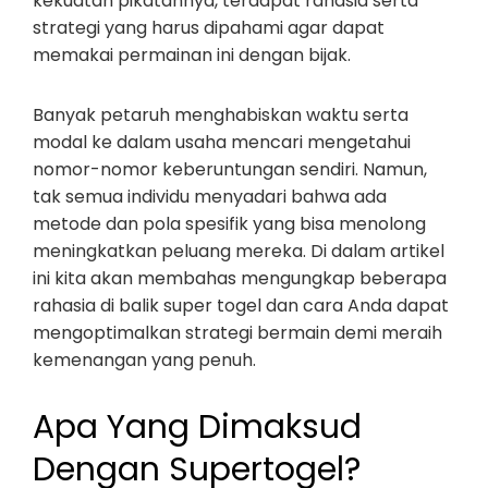
kekuatan pikatannya, terdapat rahasia serta
strategi yang harus dipahami agar dapat
memakai permainan ini dengan bijak.
Banyak petaruh menghabiskan waktu serta
modal ke dalam usaha mencari mengetahui
nomor-nomor keberuntungan sendiri. Namun,
tak semua individu menyadari bahwa ada
metode dan pola spesifik yang bisa menolong
meningkatkan peluang mereka. Di dalam artikel
ini kita akan membahas mengungkap beberapa
rahasia di balik super togel dan cara Anda dapat
mengoptimalkan strategi bermain demi meraih
kemenangan yang penuh.
Apa Yang Dimaksud
Dengan Supertogel?