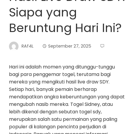
Siapa yang
Beruntung Hari Ini?
RAf4L
September 27, 2025
Hari ini adalah momen yang ditunggu-tunggu
bagi para penggemar togel, terutama bagi
mereka yang mengikuti hasil live draw SDY.
Setiap hari, banyak pemain berharap
mendapatkan angka keberuntungan yang dapat
mengubah nasib mereka. Togel Sidney, atau
lebih dikenal dengan sebutan togel sdy,
merupakan salah satu permainan yang paling
populer di kalangan pencinta perjudian di