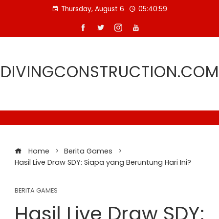
Skip
Thursday, August 6
05:40:59
to
content
DIVINGCONSTRUCTION.COM
Home
Berita Games
Hasil Live Draw SDY: Siapa yang Beruntung Hari Ini?
BERITA GAMES
Hasil Live Draw SDY: