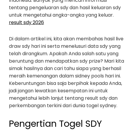
Indonesia. Banyak yang mencari informasi
tentang pengeluaran sdy dan hasil keluaran sdy
untuk mengetahui angka-angka yang keluar.
result sdy 2026
Di dalam artikel ini, kita akan membahas hasil live
draw sdy hari ini serta menelusuri data sdy yang
telah dirangkum. Apakah Anda salah satu yang
beruntung dan mendapatkan sdy prize? Mari kita
simak hasilnya dan cari tahu siapa yang berhasil
meraih kemenangan dalam sidney pools hari ini.
Keberuntungan bisa saja berpihak kepada Anda,
jadi jangan lewatkan kesempatan ini untuk
mengetahui lebih lanjut tentang result sdy dan
perkembangan terkini dari dunia togel sydney.
Pengertian Togel SDY