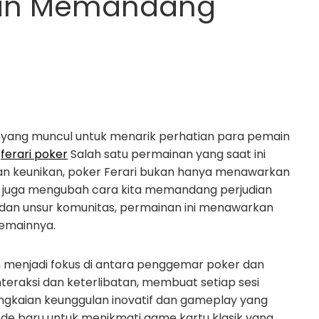
ian Memandang
an yang muncul untuk menarik perhatian para pemain
.
ferari poker
Salah satu permainan yang saat ini
gan keunikan, poker Ferari bukan hanya menawarkan
 juga mengubah cara kita memandang perjudian
, dan unsur komunitas, permainan ini menawarkan
pemainnya.
dah menjadi fokus di antara penggemar poker dan
nteraksi dan keterlibatan, membuat setiap sesi
ngkaian keunggulan inovatif dan gameplay yang
e baru untuk menikmati game kartu klasik yang