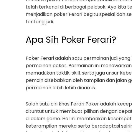
telah terkenal di berbagai pelosok. Ayo kita 
menjadikan poker Ferari begitu spesial dan
tentang judi.
Apa Sih Poker Ferari?
Poker Ferari adalah satu permainan judi yang
permainan poker. Permainan ini menawarkan
memadukan taktik, skill, serta juga unsur ke
pemain disebabkan oleh tampilan dan jalan g
permainan lebih lebih dinamis.
Salah satu ciri khas Ferari Poker adalah ke
dituntut untuk membuat pilihan dengan cep
di dalam game. Hal ini memberikan kesempa
keterampilan mereka serta beradaptasi seir