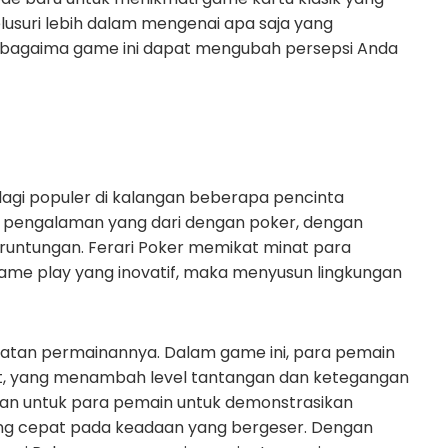
telusuri lebih dalam mengenai apa saja yang
 sebagaima game ini dapat mengubah persepsi Anda
 lagi populer di kalangan beberapa pencinta
 pengalaman yang dari dengan poker, dengan
beruntungan. Ferari Poker memikat minat para
ame play yang inovatif, maka menyusun lingkungan
cepatan permainannya. Dalam game ini, para pemain
at, yang menambah level tantangan dan ketegangan
tan untuk para pemain untuk demonstrasikan
ing cepat pada keadaan yang bergeser. Dengan