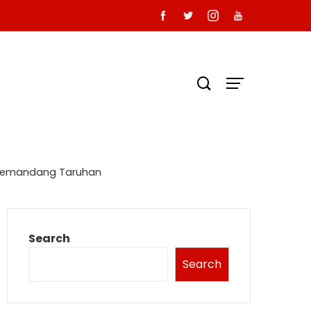
 Memandang Taruhan
Search
Search