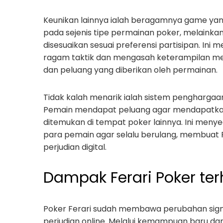
Keunikan lainnya ialah beragamnya game yang
pada sejenis tipe permainan poker, melaink
disesuaikan sesuai preferensi partisipan. In
ragam taktik dan mengasah keterampilan m
dan peluang yang diberikan oleh permainan.
Tidak kalah menarik ialah sistem penghargaa
Pemain mendapat peluang agar mendapatkan 
ditemukan di tempat poker lainnya. Ini men
para pemain agar selalu berulang, membuat F
perjudian digital.
Dampak Ferari Poker ter
Poker Ferari sudah membawa perubahan sig
perjudian online. Melalui kemampuan baru da