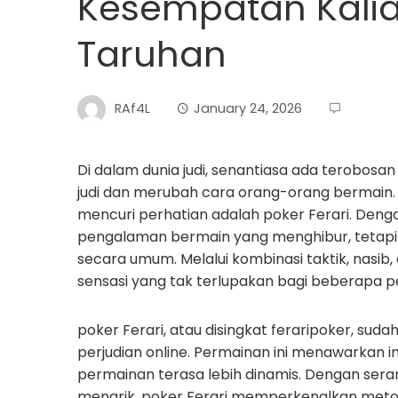
Kesempatan Kal
Taruhan
RAf4L
January 24, 2026
Di dalam dunia judi, senantiasa ada terobos
judi dan merubah cara orang-orang bermain
mencuri perhatian adalah poker Ferari. Den
pengalaman bermain yang menghibur, tetapi
secara umum. Melalui kombinasi taktik, nasib
sensasi yang tak terlupakan bagi beberapa 
poker Ferari, atau disingkat feraripoker, su
perjudian online. Permainan ini menawarkan i
permainan terasa lebih dinamis. Dengan sera
menarik, poker Ferari memperkenalkan metod