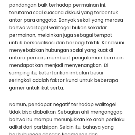
pandangan baik terhadap permainan ini,
terutama soal suasana diskusi yang terbentuk
antar para anggota. Banyak sekali yang merasa
bahwa walitogel walitogel bukan sekadar
permainan, melainkan juga sebagai tempat
untuk bersosialisasi dan berbagi taktik. Kondisi ini
menyebabkan hubungan sosial yang kuat di
antara pemain, membuat pengalaman bermain
mendapatkan menjadi menyenangkan. Di
samping itu, ketertarikan imbalan besar
seringkali adalah faktor kunci untuk beberapa
gamer untuk ikut serta.
Namun, pendapat negatif terhadap walitogel
tidak bisa diabaikan. Sebagian ahli menganggap
bahwa itu mampu menunjukkan ke arah perilaku
adiksi dari partisipan. Selain itu, bahaya yang
berhubungan dengan keamanan dan