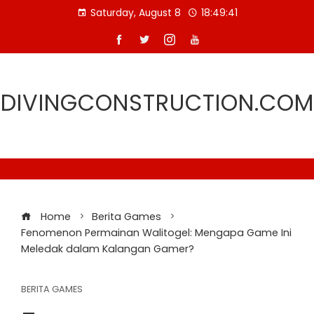
Skip
Saturday, August 8
18:49:41
to
content
DIVINGCONSTRUCTION.COM
Home
Berita Games
Fenomenon Permainan Walitogel: Mengapa Game Ini
Meledak dalam Kalangan Gamer?
BERITA GAMES