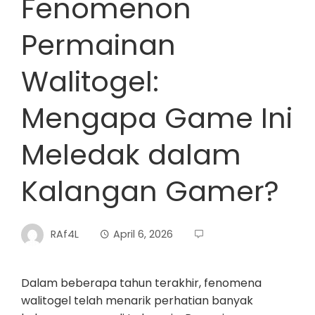
Fenomenon
Permainan
Walitogel:
Mengapa Game Ini
Meledak dalam
Kalangan Gamer?
RAf4L
April 6, 2026
Dalam beberapa tahun terakhir, fenomena
walitogel telah menarik perhatian banyak