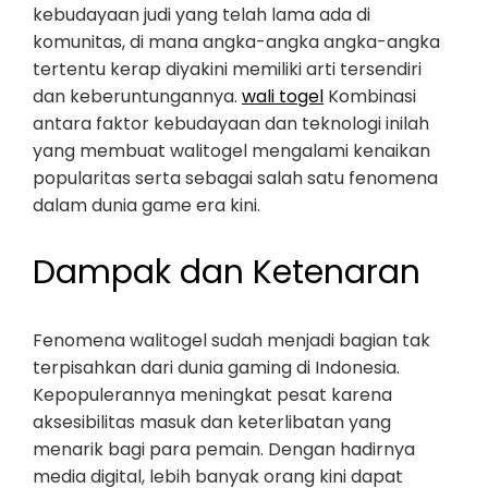
kebudayaan judi yang telah lama ada di
komunitas, di mana angka-angka angka-angka
tertentu kerap diyakini memiliki arti tersendiri
dan keberuntungannya.
wali togel
Kombinasi
antara faktor kebudayaan dan teknologi inilah
yang membuat walitogel mengalami kenaikan
popularitas serta sebagai salah satu fenomena
dalam dunia game era kini.
Dampak dan Ketenaran
Fenomena walitogel sudah menjadi bagian tak
terpisahkan dari dunia gaming di Indonesia.
Kepopulerannya meningkat pesat karena
aksesibilitas masuk dan keterlibatan yang
menarik bagi para pemain. Dengan hadirnya
media digital, lebih banyak orang kini dapat