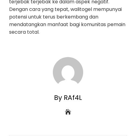
terjebak terjebak ke dalam aspek negatif.
Dengan cara yang tepat, walitogel mempunyai
potensi untuk terus berkembang dan
mendatangkan manfaat bagi komunitas pemain
secara total.
By RAf4L