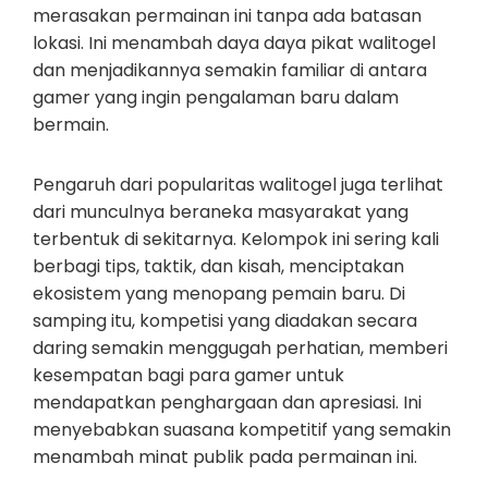
merasakan permainan ini tanpa ada batasan
lokasi. Ini menambah daya daya pikat walitogel
dan menjadikannya semakin familiar di antara
gamer yang ingin pengalaman baru dalam
bermain.
Pengaruh dari popularitas walitogel juga terlihat
dari munculnya beraneka masyarakat yang
terbentuk di sekitarnya. Kelompok ini sering kali
berbagi tips, taktik, dan kisah, menciptakan
ekosistem yang menopang pemain baru. Di
samping itu, kompetisi yang diadakan secara
daring semakin menggugah perhatian, memberi
kesempatan bagi para gamer untuk
mendapatkan penghargaan dan apresiasi. Ini
menyebabkan suasana kompetitif yang semakin
menambah minat publik pada permainan ini.