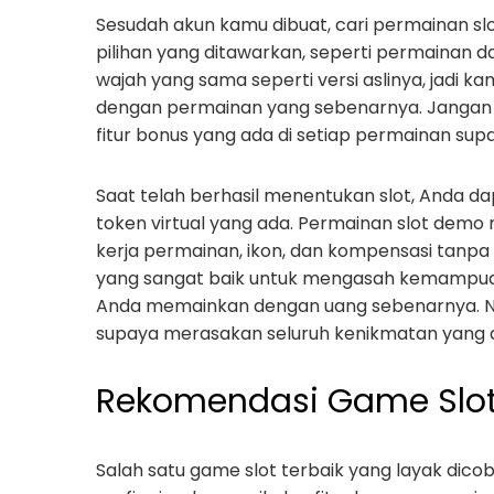
Sesudah akun kamu dibuat, cari permainan sl
pilihan yang ditawarkan, seperti permainan d
wajah yang sama seperti versi aslinya, jadi
dengan permainan yang sebenarnya. Jangan 
fitur bonus yang ada di setiap permainan s
Saat telah berhasil menentukan slot, Anda
token virtual yang ada. Permainan slot demo
kerja permainan, ikon, dan kompensasi tanpa ri
yang sangat baik untuk mengasah kemampua
Anda memainkan dengan uang sebenarnya. Nik
supaya merasakan seluruh kenikmatan yang d
Rekomendasi Game Slot 
Salah satu game slot terbaik yang layak dico