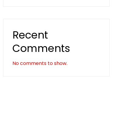
Recent
Comments
No comments to show.