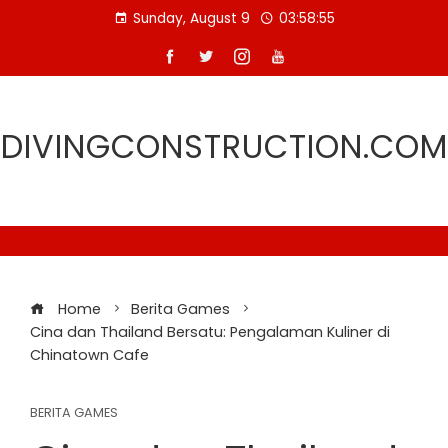
Skip
Sunday, August 9
03:58:55
to
content
DIVINGCONSTRUCTION.COM
Home
Berita Games
Cina dan Thailand Bersatu: Pengalaman Kuliner di
Chinatown Cafe
BERITA GAMES