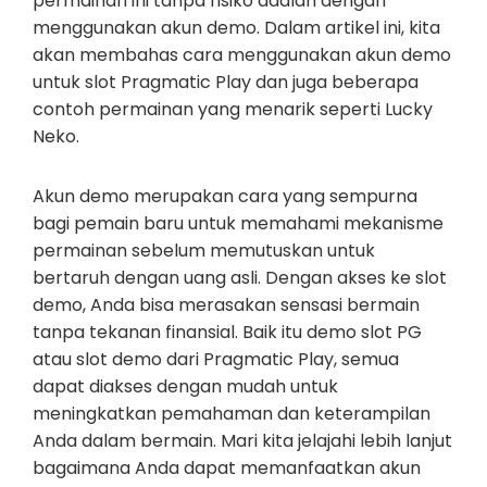
permainan ini tanpa risiko adalah dengan
menggunakan akun demo. Dalam artikel ini, kita
akan membahas cara menggunakan akun demo
untuk slot Pragmatic Play dan juga beberapa
contoh permainan yang menarik seperti Lucky
Neko.
Akun demo merupakan cara yang sempurna
bagi pemain baru untuk memahami mekanisme
permainan sebelum memutuskan untuk
bertaruh dengan uang asli. Dengan akses ke slot
demo, Anda bisa merasakan sensasi bermain
tanpa tekanan finansial. Baik itu demo slot PG
atau slot demo dari Pragmatic Play, semua
dapat diakses dengan mudah untuk
meningkatkan pemahaman dan keterampilan
Anda dalam bermain. Mari kita jelajahi lebih lanjut
bagaimana Anda dapat memanfaatkan akun