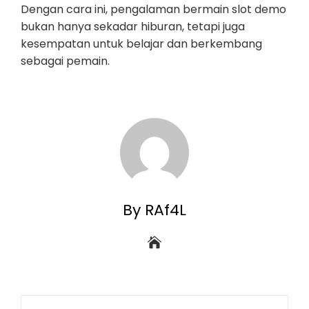
Dengan cara ini, pengalaman bermain slot demo
bukan hanya sekadar hiburan, tetapi juga
kesempatan untuk belajar dan berkembang
sebagai pemain.
By RAf4L