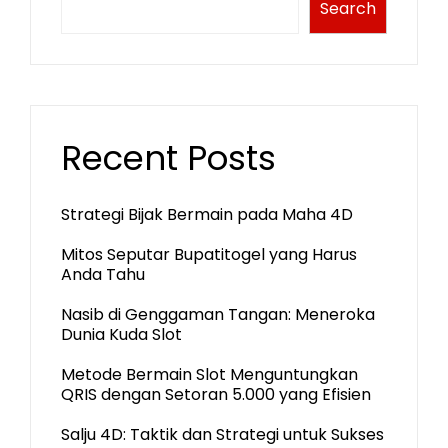
Search
Recent Posts
Strategi Bijak Bermain pada Maha 4D
Mitos Seputar Bupatitogel yang Harus
Anda Tahu
Nasib di Genggaman Tangan: Meneroka
Dunia Kuda Slot
Metode Bermain Slot Menguntungkan
QRIS dengan Setoran 5.000 yang Efisien
Salju 4D: Taktik dan Strategi untuk Sukses