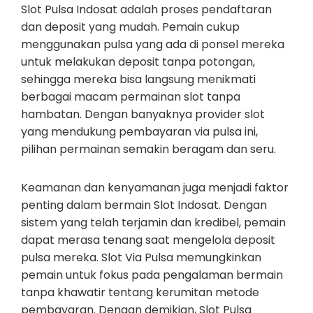
Slot Pulsa Indosat adalah proses pendaftaran
dan deposit yang mudah. Pemain cukup
menggunakan pulsa yang ada di ponsel mereka
untuk melakukan deposit tanpa potongan,
sehingga mereka bisa langsung menikmati
berbagai macam permainan slot tanpa
hambatan. Dengan banyaknya provider slot
yang mendukung pembayaran via pulsa ini,
pilihan permainan semakin beragam dan seru.
Keamanan dan kenyamanan juga menjadi faktor
penting dalam bermain Slot Indosat. Dengan
sistem yang telah terjamin dan kredibel, pemain
dapat merasa tenang saat mengelola deposit
pulsa mereka. Slot Via Pulsa memungkinkan
pemain untuk fokus pada pengalaman bermain
tanpa khawatir tentang kerumitan metode
pembayaran. Dengan demikian, Slot Pulsa