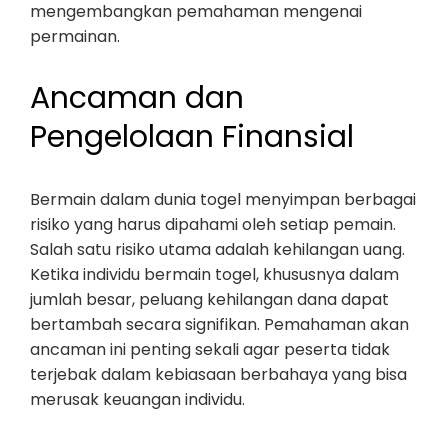
mengembangkan pemahaman mengenai
permainan.
Ancaman dan
Pengelolaan Finansial
Bermain dalam dunia togel menyimpan berbagai
risiko yang harus dipahami oleh setiap pemain.
Salah satu risiko utama adalah kehilangan uang.
Ketika individu bermain togel, khususnya dalam
jumlah besar, peluang kehilangan dana dapat
bertambah secara signifikan. Pemahaman akan
ancaman ini penting sekali agar peserta tidak
terjebak dalam kebiasaan berbahaya yang bisa
merusak keuangan individu.