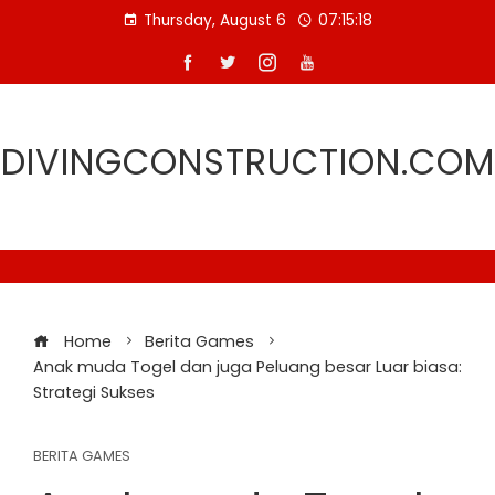
Skip
Thursday, August 6
07:15:19
to
content
DIVINGCONSTRUCTION.COM
Home
Berita Games
Anak muda Togel dan juga Peluang besar Luar biasa:
Strategi Sukses
BERITA GAMES