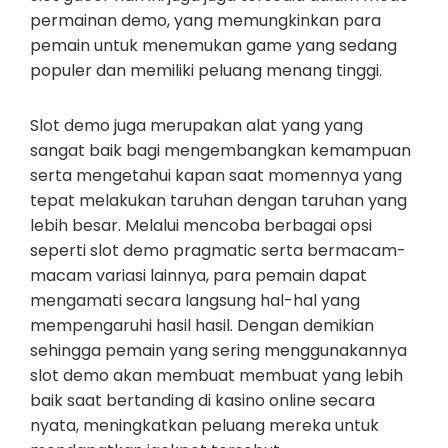
permainan demo, yang memungkinkan para
pemain untuk menemukan game yang sedang
populer dan memiliki peluang menang tinggi.
Slot demo juga merupakan alat yang yang
sangat baik bagi mengembangkan kemampuan
serta mengetahui kapan saat momennya yang
tepat melakukan taruhan dengan taruhan yang
lebih besar. Melalui mencoba berbagai opsi
seperti slot demo pragmatic serta bermacam-
macam variasi lainnya, para pemain dapat
mengamati secara langsung hal-hal yang
mempengaruhi hasil hasil. Dengan demikian
sehingga pemain yang sering menggunakannya
slot demo akan membuat membuat yang lebih
baik saat bertanding di kasino online secara
nyata, meningkatkan peluang mereka untuk