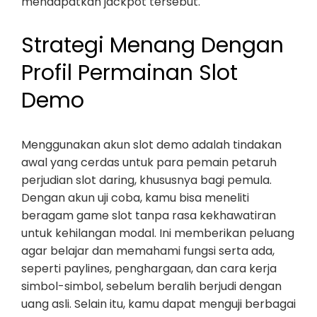
mendapatkan jackpot tersebut.
Strategi Menang Dengan
Profil Permainan Slot
Demo
Menggunakan akun slot demo adalah tindakan
awal yang cerdas untuk para pemain petaruh
perjudian slot daring, khususnya bagi pemula.
Dengan akun uji coba, kamu bisa meneliti
beragam game slot tanpa rasa kekhawatiran
untuk kehilangan modal. Ini memberikan peluang
agar belajar dan memahami fungsi serta ada,
seperti paylines, penghargaan, dan cara kerja
simbol-simbol, sebelum beralih berjudi dengan
uang asli. Selain itu, kamu dapat menguji berbagai