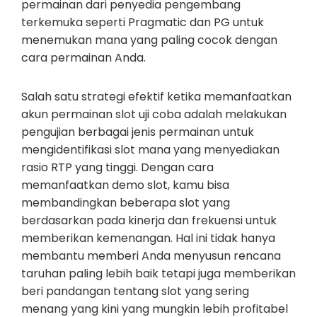
permainan dari penyedia pengembang
terkemuka seperti Pragmatic dan PG untuk
menemukan mana yang paling cocok dengan
cara permainan Anda.
Salah satu strategi efektif ketika memanfaatkan
akun permainan slot uji coba adalah melakukan
pengujian berbagai jenis permainan untuk
mengidentifikasi slot mana yang menyediakan
rasio RTP yang tinggi. Dengan cara
memanfaatkan demo slot, kamu bisa
membandingkan beberapa slot yang
berdasarkan pada kinerja dan frekuensi untuk
memberikan kemenangan. Hal ini tidak hanya
membantu memberi Anda menyusun rencana
taruhan paling lebih baik tetapi juga memberikan
beri pandangan tentang slot yang sering
menang yang kini yang mungkin lebih profitabel