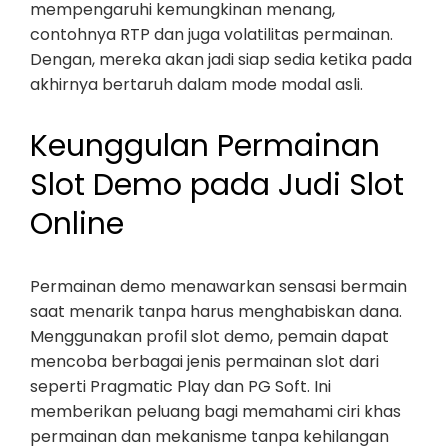
mempengaruhi kemungkinan menang,
contohnya RTP dan juga volatilitas permainan.
Dengan, mereka akan jadi siap sedia ketika pada
akhirnya bertaruh dalam mode modal asli.
Keunggulan Permainan
Slot Demo pada Judi Slot
Online
Permainan demo menawarkan sensasi bermain
saat menarik tanpa harus menghabiskan dana.
Menggunakan profil slot demo, pemain dapat
mencoba berbagai jenis permainan slot dari
seperti Pragmatic Play dan PG Soft. Ini
memberikan peluang bagi memahami ciri khas
permainan dan mekanisme tanpa kehilangan