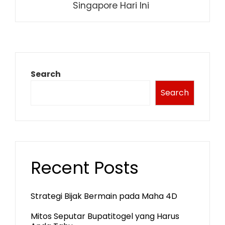
Singapore Hari Ini
Search
Search
Recent Posts
Strategi Bijak Bermain pada Maha 4D
Mitos Seputar Bupatitogel yang Harus