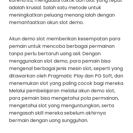
karena itu, menguasai taktik dan alat yang tepat
adalah krusial. Salah satu metode untuk
meningkatkan peluang menang ialah dengan
memanfaatkan akun slot demo.
Akun demo slot memberikan kesempatan para
pemain untuk mencoba berbagai permainan
tanpa perlu bertaruh uang asli. Dengan
menggunakan slot demo, para pemain bisa
mengenal berbagai jenis mesin slot, seperti yang
ditawarkan oleh Pragmatic Play dan PG Soft, dan
menemukan slot yang paling cocok bagi mereka.
Melalui pembelajaran melalui akun demo slot,
para pemain bisa mengetahui pola permainan,
mengetahui slot yang menguntungkan, serta
mengasah skill mereka sebelum akhirnya
bermain dengan uang sungguhan.