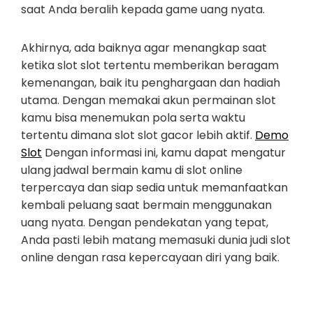
saat Anda beralih kepada game uang nyata.
Akhirnya, ada baiknya agar menangkap saat
ketika slot slot tertentu memberikan beragam
kemenangan, baik itu penghargaan dan hadiah
utama. Dengan memakai akun permainan slot
kamu bisa menemukan pola serta waktu
tertentu dimana slot slot gacor lebih aktif.
Demo
Slot
Dengan informasi ini, kamu dapat mengatur
ulang jadwal bermain kamu di slot online
terpercaya dan siap sedia untuk memanfaatkan
kembali peluang saat bermain menggunakan
uang nyata. Dengan pendekatan yang tepat,
Anda pasti lebih matang memasuki dunia judi slot
online dengan rasa kepercayaan diri yang baik.